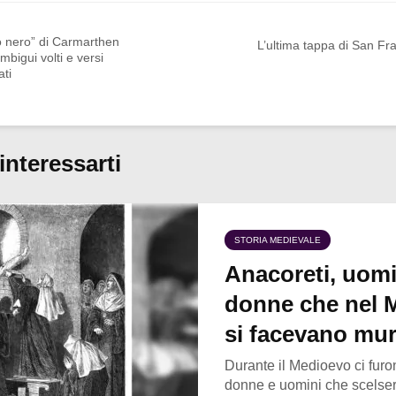
ro nero” di Carmarthen
L’ultima tappa di San F
ambigui volti e versi
ati
interessarti
STORIA MEDIEVALE
Anacoreti, uomi
donne che nel 
si facevano mur
Durante il Medioevo ci furo
donne e uomini che scelsero