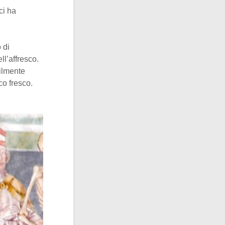
ci ha
 di
ll’affresco.
bilmente
co fresco.