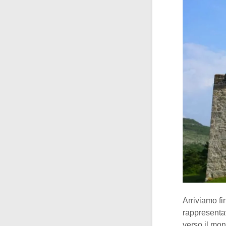
Arriviamo f
rappresenta
verso il mo