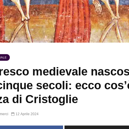
VALE
fresco medievale nasco
cinque secoli: ecco cos’
a di Cristoglie
merci
12 Aprile 2024