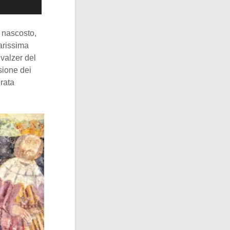
a nascosto,
arissima
 valzer del
sione dei
rata