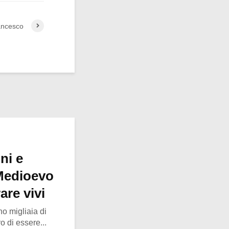
rancesco
ni e
Medioevo
are vivi
no migliaia di
 di essere...