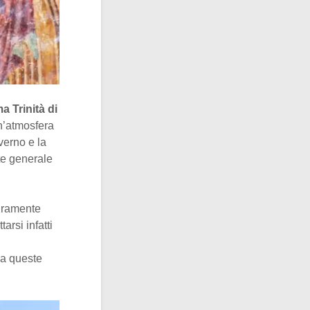
a Trinità di
un’atmosfera
nverno e la
te generale
curamente
arsi infatti
a queste