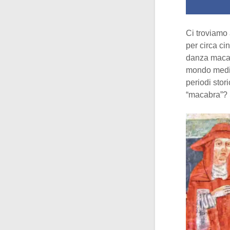
Ci troviamo 
per circa ci
danza macabr
mondo medie
periodi sto
“macabra”? 