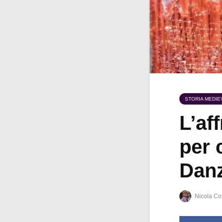
STORIA MEDIE
L’af
per 
Danz
Nicola Co