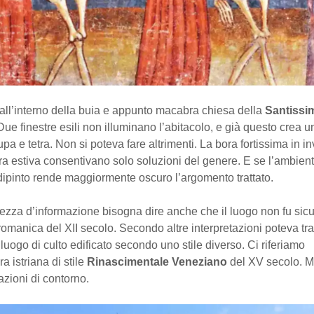
all’interno della buia e appunto macabra chiesa della
Santissim
 Due finestre esili non illuminano l’abitacolo, e già questo crea 
upa e tetra. Non si poteva fare altrimenti. La bora fortissima in i
ra estiva consentivano solo soluzioni del genere. E se l’ambien
 dipinto rende maggiormente oscuro l’argomento trattato.
ezza d’informazione bisogna dire anche che il luogo non fu si
omanica del XII secolo. Secondo altre interpretazioni poteva tratt
luogo di culto edificato secondo uno stile diverso. Ci riferiamo
ura istriana di stile
Rinascimentale Veneziano
del XV secolo. M
zioni di contorno.