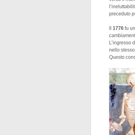
l’ineluttabil
preceduto 
Il
1776
fu u
cambiamenti,
L’ingresso d
nello stesso
Questo conse