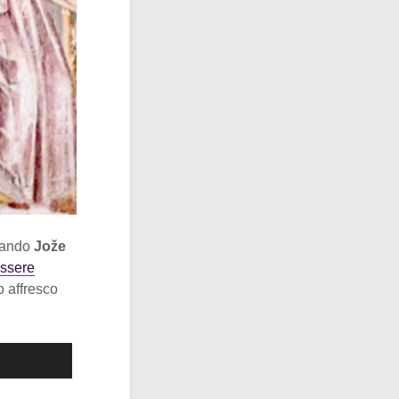
uando
Jože
essere
o affresco