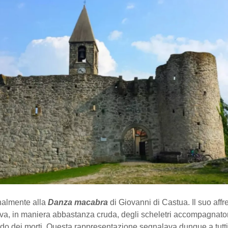
inalmente alla
Danza macabra
di Giovanni di Castua. Il suo affr
va, in maniera abbastanza cruda, degli scheletri accompagnatori
ndo dei morti. Questa rappresentazione segnalava dunque a tutti