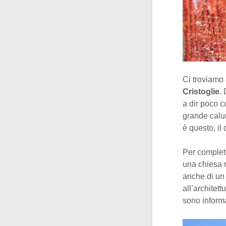
Ci troviamo 
Cristoglie
.
a dir poco c
grande calu
è questo, il
Per complet
una chiesa r
anche di un 
all’architett
sono informa