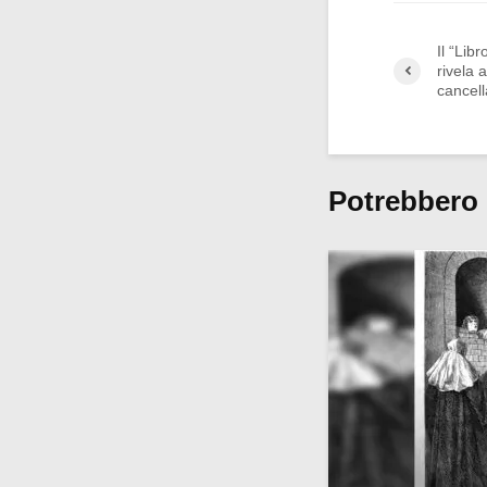
Il “Lib
rivela 
cancell
Potrebbero 