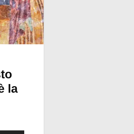
sto
è la