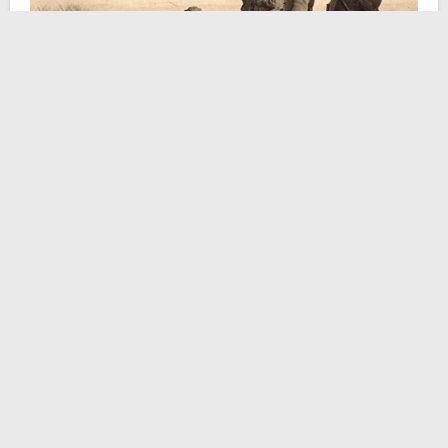
La storia che voglio raccontarvi è riportata da diverse
fonti dell’epoca, anche se non tutte ufficiali. I bollettini
del trasandato esercito serbo riferiscono di una
“formale visita del sovrano”, partito da Topola per
raggiungere il fronte di
Kragujevac
e di
Niš
(capitale
provvisoria dopo il 9 ottobre). Che l’ispezione del
vecchio Pietro I di Serbia sia effettivamente avvenuta è
incontrovertibile (lo dimostrano persino gli scatti
fotografici). Sono le modalità dell’accaduto a denotare
delle divergenze tra le fonti. Tuttavia l’aneddoto, a mio
parere, merita di essere raccontato, perché mai, prima
di allora, un sovrano aveva osato prendere il fucile e
resistere in trincea
assieme ai suoi uomini.