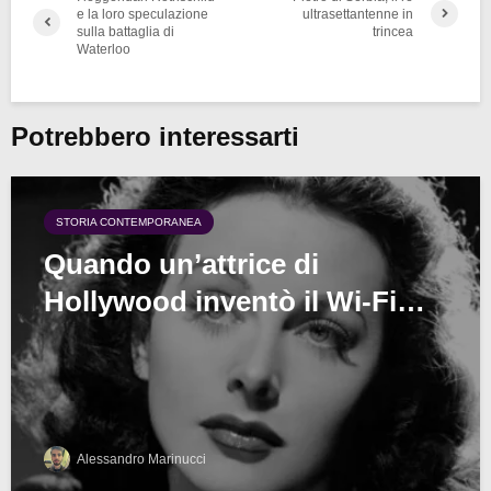
e la loro speculazione
ultrasettantenne in
sulla battaglia di
trincea
Waterloo
Potrebbero interessarti
STORIA CONTEMPORANEA
Quando un’attrice di
Hollywood inventò il Wi-Fi…
Alessandro Marinucci