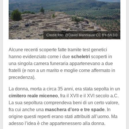
Crediti foto: @David Manniaux/ CC BY-SA 3.0
Alcune recenti scoperte fatte tramite test genetici
hanno evidenziato come i due
scheletri
scoperti in
una singola camera funeraria appartenevano a due
fratelli (e non a un marito e moglie come affermato in
precedenza).
La donna, morta a circa 35 anni, era stata sepolta in un
cimitero reale miceneo
, fra il XVII e il XVI secolo a.C.
La sua sepoltura comprendeva beni di un certo valore,
fra cui anche una
maschera d’oro e tre spade
. In
origine questi reperti erano stati attribuiti all’uomo. Ma
adesso l’idea è che appartenessero alla donna.