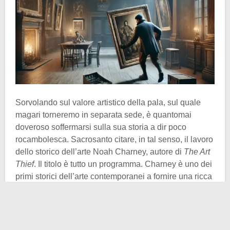
Sorvolando sul valore artistico della pala, sul quale
magari torneremo in separata sede, è quantomai
doveroso soffermarsi sulla sua storia a dir poco
rocambolesca. Sacrosanto citare, in tal senso, il lavoro
dello storico dell’arte Noah Charney, autore di
The Art
Thief
. Il titolo è tutto un programma. Charney è uno dei
primi storici dell’arte contemporanei a fornire una ricca
analisi delle occasioni in cui la
Pala di Gand
è finita
nelle mani di malintenzionati o presunti tali.
Voglio ribadire l’imponenza dell’opera, che consta di