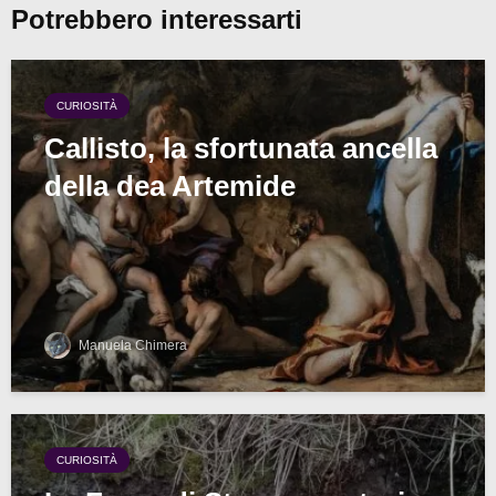
Potrebbero interessarti
CURIOSITÀ
Callisto, la sfortunata ancella
della dea Artemide
Manuela Chimera
CURIOSITÀ