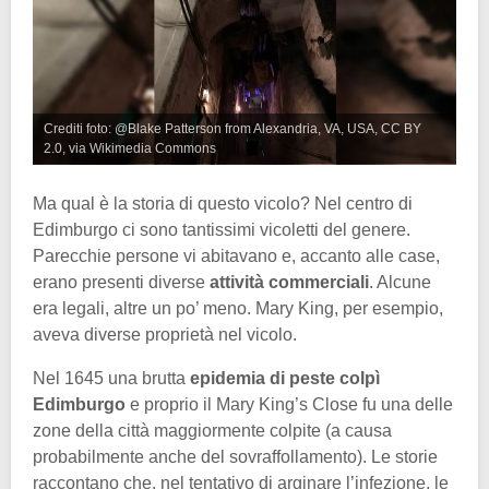
Crediti foto: @Blake Patterson from Alexandria, VA, USA, CC BY
2.0, via Wikimedia Commons
Ma qual è la storia di questo vicolo? Nel centro di
Edimburgo ci sono tantissimi vicoletti del genere.
Parecchie persone vi abitavano e, accanto alle case,
erano presenti diverse
attività commerciali
. Alcune
era legali, altre un po’ meno. Mary King, per esempio,
aveva diverse proprietà nel vicolo.
Nel 1645 una brutta
epidemia di peste colpì
Edimburgo
e proprio il Mary King’s Close fu una delle
zone della città maggiormente colpite (a causa
probabilmente anche del sovraffollamento). Le storie
raccontano che, nel tentativo di arginare l’infezione, le