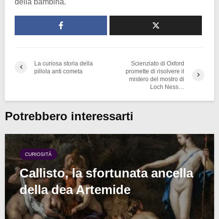
della bambina.
La curiosa storia della
Scienziato di Oxford
pillola anti cometa
promette di risolvere il
mistero del mostro di
Loch Ness…
Potrebbero interessarti
CURIOSITÀ
Callisto, la sfortunata ancella
della dea Artemide