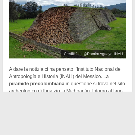
Crediti foto: @Ramiro Aguayo, INAH
A dare la notizia ci ha pensato l’Instituto Nacional de
Antropología e Historia (INAH) del Messico. La
piramide precolombiana
in questione si trova nel sito
archeologico di Ihuatzio, a Michoacán. Intorno al lago
Patzcuaro, negli scorsi giorni, si sono scatenate
fortissime piogge e acquazzoni.
L’acqua si è così infiltrata nelle
crepe
provocate dalle
alte temperatura e dalla
prolungata siccità
. Questo ha
compromesso l’integrità strutturale della piramide
,