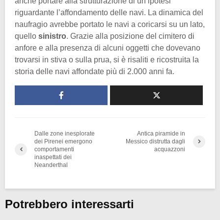
anche portare alla strutturazione di un’ipotesi
riguardante l’affondamento delle navi. La dinamica del
naufragio avrebbe portato le navi a coricarsi su un lato,
quello
sinistro
. Grazie alla posizione del cimitero di
anfore e alla presenza di alcuni oggetti che dovevano
trovarsi in stiva o sulla prua, si è risaliti e ricostruita la
storia delle navi affondate più di 2.000 anni fa.
Dalle zone inesplorate
Antica piramide in
dei Pirenei emergono
Messico distrutta dagli
comportamenti
acquazzoni
inaspettati dei
Neanderthal
Potrebbero interessarti