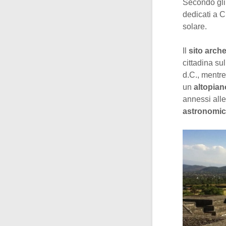
Secondo gli 
dedicati a C
solare.
Il
sito arche
cittadina su
d.C., mentre
un
altopia
annessi all
astronomi