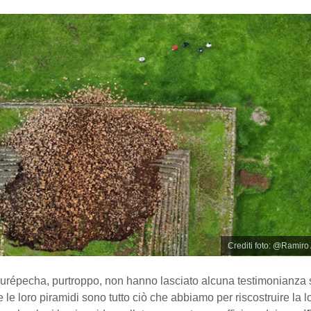
Crediti foto: @Ramir
Purépecha, purtroppo, non hanno lasciato alcuna testimonianza sc
e le loro piramidi sono tutto ciò che abbiamo per riscostruire la lo