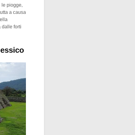
o le piogge,
rutta a causa
ella
dalle forti
Messico