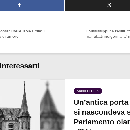
i romani nelle isole Eolie: il
Il Mississippi ha restituit
o di anfore
manufatti indigeni ai C
interessarti
ARCHEOLOGIA
Un’antica porta
si nascondeva s
Parlamento ola