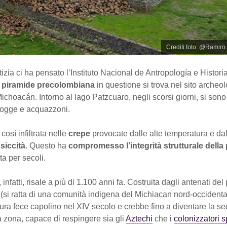
Crediti foto: @Ramir
tizia ci ha pensato l’Instituto Nacional de Antropología e Histori
a
piramide precolombiana
in questione si trova nel sito archeol
Michoacán. Intorno al lago Patzcuaro, negli scorsi giorni, si son
piogge e acquazzoni.
così infiltrata nelle
crepe
provocate dalle alte temperatura e dal
siccità
. Questo ha
compromesso l’integrità strutturale della
ta per secoli.
infatti, risale a più di 1.100 anni fa. Costruita dagli antenati del
a
(si ratta di una comunità indigena del Michiacan nord-occidenta
tura fece capolino nel XIV secolo e crebbe fino a diventare la s
 zona, capace di respingere sia gli
Aztechi
che i
colonizzatori 