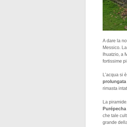
A dare la no
Messico. L
Ihuatzio, a 
fortissime 
L’acqua si è 
prolungata 
rimasta intat
La piramide, 
Purépech
che tale cul
grande della