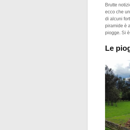
Brutte notiz
ecco che un
di alcuni fo
piramide è a
piogge. Si è
Le pio