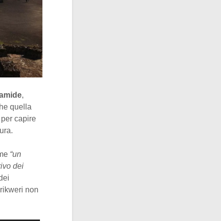
ramide
,
che quella
 per capire
ura.
ome
“un
rivo dei
dei
rikweri non