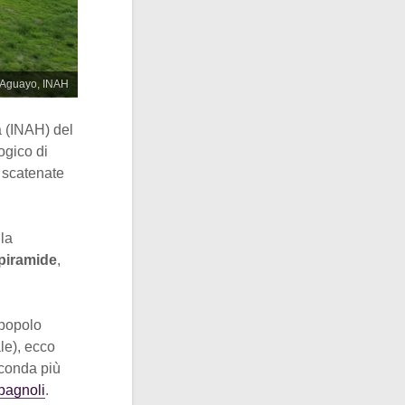
o Aguayo, INAH
a (INAH) del
ogico di
o scatenate
la
 piramide
,
 popolo
le), ecco
econda più
spagnoli
.