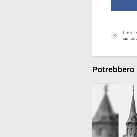
I relitt
cimiter
Potrebbero 