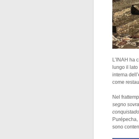
L’INAH ha c
lungo il lato
interna dell
come restau
Nel frattemp
segno sovra
conquistado
Purépecha, s
sono content