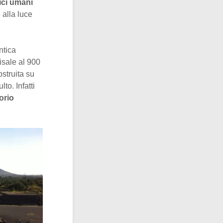
ici umani
e alla luce
ntica
isale al 900
struita su
to. Infatti
orio