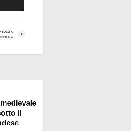
o resti e
hickasaw
 medievale
otto il
ndese