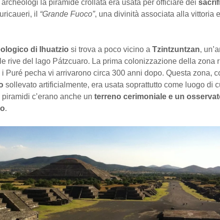
archeologi la piramide crollata era usata per officiare dei
sacrif
uricaueri, il
“Grande Fuoco”
, una divinità associata alla vittoria 
ologico di Ihuatzio
si trova a poco vicino a
Tzintzuntzan
, un’a
lle rive del lago Pátzcuaro. La prima colonizzazione della zona r
 i Puré pecha vi arrivarono circa 300 anni dopo. Questa zona, co
no
sollevato artificialmente, era usata soprattutto come luogo di cul
e piramidi c’erano anche un
terreno cerimoniale e un osservat
co
.