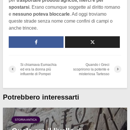
per
trasportare prodotti agricoli, merci e per
spostarsi
. Erano comunque soggette al diritto romano
e
nessuno poteva bloccarle
. Ad oggi troviamo
queste strade senza nome come confini di campi o
anche trincee.
Si chiamava Eumachia
Quando i Greci
ed era la donna più
scoprirono la potente e
influente di Pompei
misteriosa Tartesso
Potrebbero interessarti
STORIA ANTICA