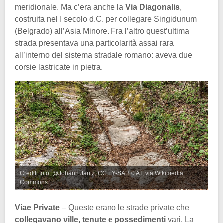
meridionale. Ma c’era anche la
Via Diagonalis
,
costruita nel I secolo d.C. per collegare Singidunum
(Belgrado) all’Asia Minore. Fra l’altro quest’ultima
strada presentava una particolarità assai rara
all’interno del sistema stradale romano: aveva due
corsie lastricate in pietra.
Crediti foto: @Johann Jaritz, CC BY-SA 3.0 AT, via Wikimedia
Commons
Viae Private
– Queste erano le strade private che
collegavano ville, tenute e possedimenti
vari. La