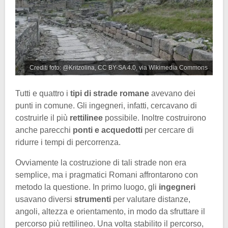
Crediti foto: @Kritzolina, CC BY-SA 4.0, via Wikimedia Commons
Tutti e quattro i
tipi di strade romane
avevano dei
punti in comune. Gli ingegneri, infatti, cercavano di
costruirle il più
rettilinee
possibile. Inoltre costruirono
anche parecchi
ponti e acquedotti
per cercare di
ridurre i tempi di percorrenza.
Ovviamente la costruzione di tali strade non era
semplice, ma i pragmatici Romani affrontarono con
metodo la questione. In primo luogo, gli
ingegneri
usavano diversi
strumenti
per valutare distanze,
angoli, altezza e orientamento, in modo da sfruttare il
percorso più rettilineo. Una volta stabilito il percorso,