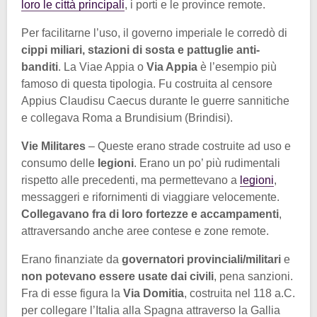
loro le città principali
, i porti e le province remote.
Per facilitarne l’uso, il governo imperiale le corredò di
cippi miliari, stazioni di sosta e pattuglie anti-
banditi
. La Viae Appia o
Via Appia
è l’esempio più
famoso di questa tipologia. Fu costruita al censore
Appius Claudisu Caecus durante le guerre sannitiche
e collegava Roma a Brundisium (Brindisi).
Vie Militares
– Queste erano strade costruite ad uso e
consumo delle
legioni
. Erano un po’ più rudimentali
rispetto alle precedenti, ma permettevano a
legioni
,
messaggeri e rifornimenti di viaggiare velocemente.
Collegavano fra di loro fortezze e accampamenti
,
attraversando anche aree contese e zone remote.
Erano finanziate da
governatori provinciali/militari
e
non potevano essere usate dai civili
, pena sanzioni.
Fra di esse figura la
Via Domitia
, costruita nel 118 a.C.
per collegare l’Italia alla Spagna attraverso la Gallia