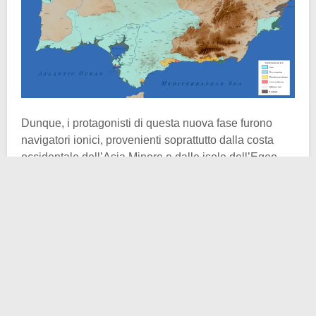
Dunque, i protagonisti di questa nuova fase furono
navigatori ionici, provenienti soprattutto dalla costa
occidentale dell’Asia Minore e dalle isole dell’Egeo
orientale. In questo contesto emerge la figura di
Coleo
di Samo
, mercante e armatore che, secondo la
tradizione, fu il primo greco a raggiungere il remoto
territorio di Tartesso, identificato dai Greci come una
regione ricchissima situata
oltre le Colonne d’Ercole
.
Le notizie sull’impresa di Coleo sono scarse e
volutamente vaghe. È verosimile che lo stesso
mercante abbia contribuito a mantenere un alone di