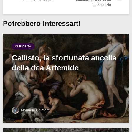
gatto egizio
Potrebbero interessarti
CURIOSITÀ
Callisto, la sfortunata ancella
della dea Artemide
Manuela Chimera