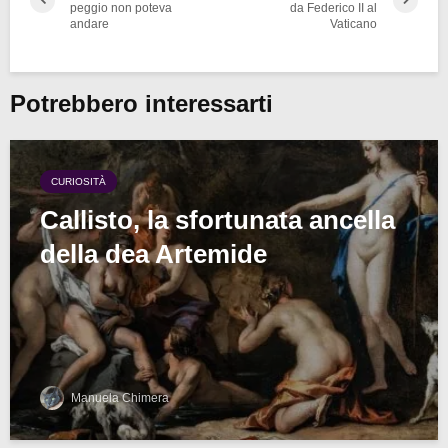
peggio non poteva
da Federico II al
andare
Vaticano
Potrebbero interessarti
CURIOSITÀ
Callisto, la sfortunata ancella
della dea Artemide
Manuela Chimera