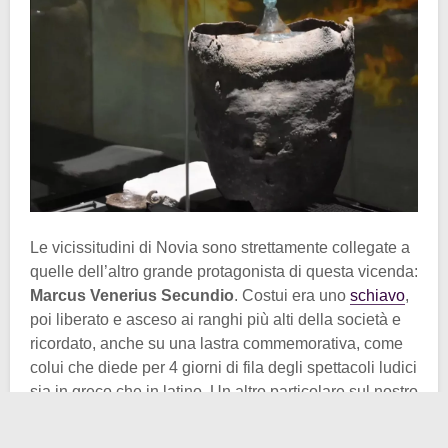
Le vicissitudini di Novia sono strettamente collegate a
quelle dell’altro grande protagonista di questa vicenda:
Marcus Venerius Secundio
. Costui era uno
schiavo
,
poi liberato e asceso ai ranghi più alti della società e
ricordato, anche su una lastra commemorativa, come
colui che diede per 4 giorni di fila degli spettacoli ludici
sia in greco che in latino. Un altro particolare sul nostro
Marcus è che si trattava di un imprenditore di successo
del I secolo d.C.