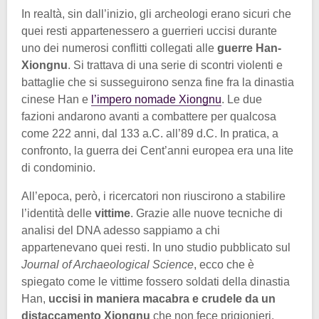
In realtà, sin dall’inizio, gli archeologi erano sicuri che
quei resti appartenessero a guerrieri uccisi durante
uno dei numerosi conflitti collegati alle
guerre Han-
Xiongnu
. Si trattava di una serie di scontri violenti e
battaglie che si susseguirono senza fine fra la dinastia
cinese Han e
l’impero nomade Xiongnu
. Le due
fazioni andarono avanti a combattere per qualcosa
come 222 anni, dal 133 a.C. all’89 d.C. In pratica, a
confronto, la guerra dei Cent’anni europea era una lite
di condominio.
All’epoca, però, i ricercatori non riuscirono a stabilire
l’identità delle
vittime
. Grazie alle nuove tecniche di
analisi del DNA adesso sappiamo a chi
appartenevano quei resti. In uno studio pubblicato sul
Journal of Archaeological Science
, ecco che è
spiegato come le vittime fossero soldati della dinastia
Han,
uccisi in maniera macabra e crudele da un
distaccamento Xiongnu
che non fece prigionieri.