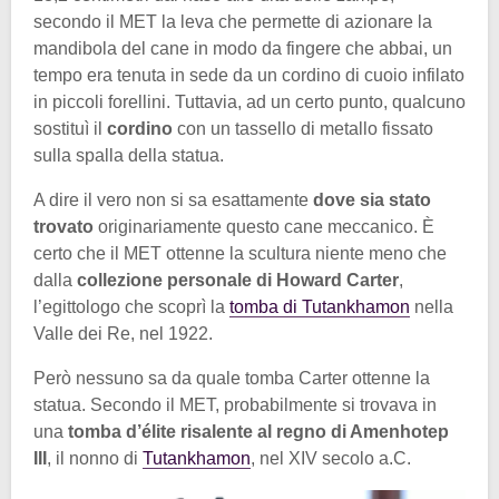
secondo il MET la leva che permette di azionare la
mandibola del cane in modo da fingere che abbai, un
tempo era tenuta in sede da un cordino di cuoio infilato
in piccoli forellini. Tuttavia, ad un certo punto, qualcuno
sostituì il
cordino
con un tassello di metallo fissato
sulla spalla della statua.
A dire il vero non si sa esattamente
dove sia stato
trovato
originariamente questo cane meccanico. È
certo che il MET ottenne la scultura niente meno che
dalla
collezione personale di Howard Carter
,
l’egittologo che scoprì la
tomba di Tutankhamon
nella
Valle dei Re, nel 1922.
Però nessuno sa da quale tomba Carter ottenne la
statua. Secondo il MET, probabilmente si trovava in
una
tomba d’élite risalente al regno di Amenhotep
III
, il nonno di
Tutankhamon
, nel XIV secolo a.C.