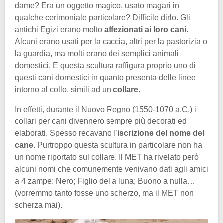
dame? Era un oggetto magico, usato magari in
qualche cerimoniale particolare? Difficile dirlo. Gli
antichi Egizi erano molto
affezionati ai loro cani
.
Alcuni erano usati per la caccia, altri per la pastorizia o
la guardia, ma molti erano dei semplici animali
domestici. E questa scultura raffigura proprio uno di
questi cani domestici in quanto presenta delle linee
intorno al collo, simili ad un
collare
.
In effetti, durante il Nuovo Regno (1550-1070 a.C.) i
collari per cani divennero sempre più decorati ed
elaborati. Spesso recavano l’
iscrizione del nome del
cane
. Purtroppo questa scultura in particolare non ha
un nome riportato sul collare. Il MET ha rivelato però
alcuni nomi che comunemente venivano dati agli amici
a 4 zampe: Nero; Figlio della luna; Buono a nulla…
(vorremmo tanto fosse uno scherzo, ma il MET non
scherza mai).