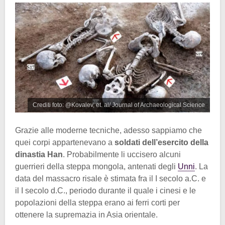
Crediti foto: @Kovalev, et. al/ Journal of Archaeological Science
Grazie alle moderne tecniche, adesso sappiamo che
quei corpi appartenevano a
soldati dell’esercito della
dinastia Han
. Probabilmente li uccisero alcuni
guerrieri della steppa mongola, antenati degli
Unni
. La
data del massacro risale è stimata fra il I secolo a.C. e
il I secolo d.C., periodo durante il quale i cinesi e le
popolazioni della steppa erano ai ferri corti per
ottenere la supremazia in Asia orientale.