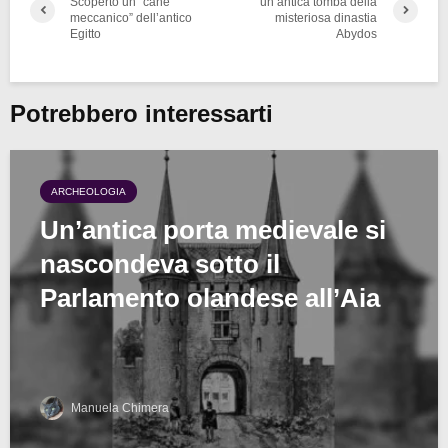
Scoperto un “cane
un’antica tomba della
meccanico” dell’antico
misteriosa dinastia
Egitto
Abydos
Potrebbero interessarti
ARCHEOLOGIA
Un’antica porta medievale si
nascondeva sotto il
Parlamento olandese all’Aia
Manuela Chimera