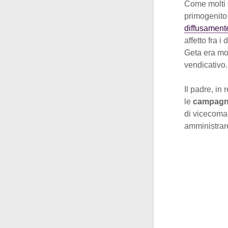
Come molti 
primogenito
diffusamente
affetto fra i
Geta era mol
vendicativo.
Il padre, in
le
campagne
di vicecoman
amministrare