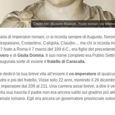
Crediti foto: @Louvre Museum , Public domain, via Wiki
rla di imperatori romani, ci si ricorda sempre di Augusto, Neron
Vespasiano, Costantino, Caligola, Claudio… ma chi si ricorda ma
? Nato a Roma il 7 marzo del 189 d.C., era figlio del precedent
evero
e di
Giulia Domna
. Il suo nome completo era Publio Sett
ugurata sorte di essere il
fratello di Caracalla
.
 dedicò la sua breve vita all’essere il
co-imperatore
di qualcun
dre e poi del fratello. Visse solo 22 anni, morendo il 26 dicem
 imperatore dal 209 al 211. Una carriera assai breve, a dire il ve
lla sua nascita il padre non era ancora salito sul gradino più alt
eriale romano. Egli era ancora un governatore provinciale subo