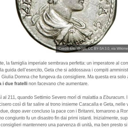
Crediti foto: @cgb, CC BY-SA 3.0, via Wik
e, la famiglia imperiale sembrava perfetta: un imperatore al c
la guida dell’esercito, Geta che si addossava i compiti amministr
 e Giulia Domna che fungeva da consigliere. Ma questa era solo
a i due fratelli
non facevano che aumentare.
sì al 211, quando Settimio Severo morì di malattia a
Eburacum
. 
cisero così di far salire al trono insieme Caracalla e Geta, nelle v
I due, dopo aver concluso la pace con i Britanni, tornarono a R
no congiunto fu un disastro fin dai primi istanti. Inizialmente, sup
 consiglieri mantennero una parvenza di unità, ma ben presto s