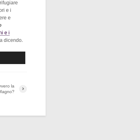
rifugiare
ri e i
ere e
o
i e i
via dicendo.
vvero la
 Magno?