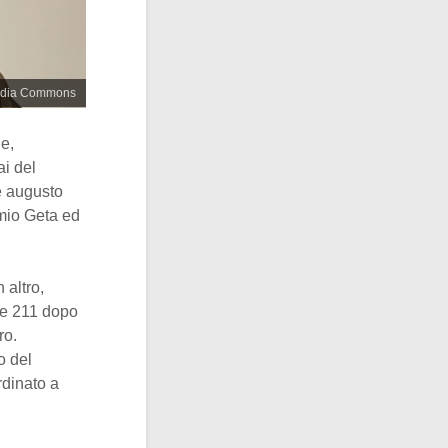
media Commons
e,
i del
e augusto
imio Geta ed
 altro,
bre 211 dopo
ro.
o del
rdinato a