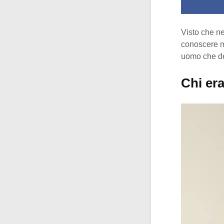
Visto che nel
conoscere m
uomo che ded
Chi er