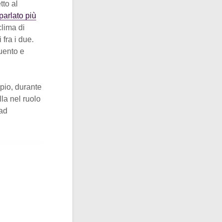
to al
arlato più
clima di
 fra i due.
ruento e
mpio, durante
la nel ruolo
 ad