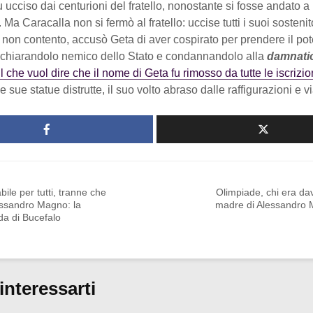
 ucciso dai centurioni del fratello, nonostante si fosse andato a 
Ma Caracalla non si fermò al fratello: uccise tutti i suoi sostenito
, non contento, accusò Geta di aver cospirato per prendere il pot
dichiarandolo nemico dello Stato e condannandolo alla
damnati
l che vuol dire che il nome di Geta fu rimosso da tutte le iscrizion
 le sue statue distrutte, il suo volto abraso dalle raffigurazioni e 
ile per tutti, tranne che
Olimpiade, chi era da
essandro Magno: la
madre di Alessandro
da di Bucefalo
interessarti