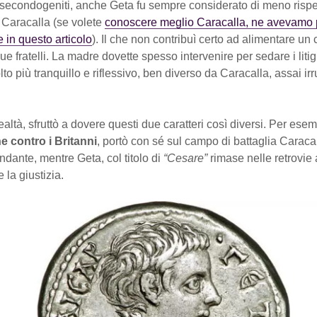
secondogeniti, anche Geta fu sempre considerato di meno rispet
 Caracalla (se volete
conoscere meglio Caracalla, ne avevamo p
 in questo articolo
). Il che non contribuì certo ad alimentare un 
 due fratelli. La madre dovette spesso intervenire per sedare i litigi
to più tranquillo e riflessivo, ben diverso da Caracalla, assai ir
 realtà, sfruttò a dovere questi due caratteri così diversi. Per ese
 contro i Britanni
, portò con sé sul campo di battaglia Caracal
dante, mentre Geta, col titolo di
“Cesare”
rimase nelle retrovie
 la giustizia.