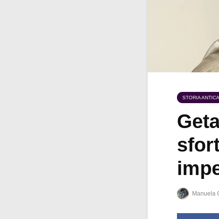
STORIA ANTIC
Geta
sfor
impe
Manuela 