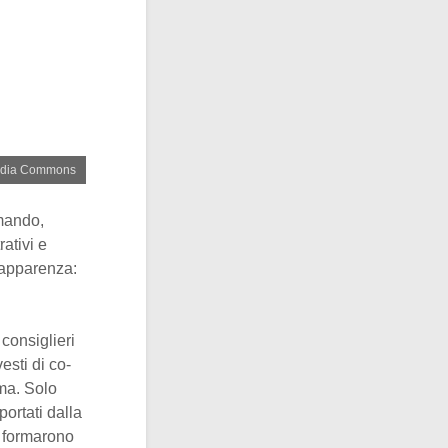
imedia Commons
omando,
ativi e
 apparenza:
I consiglieri
esti di co-
oma. Solo
portati dalla
i formarono