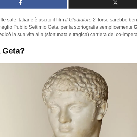
le sale italiane è uscito il film
Il Gladiatore 2
, forse sarebbe be
eglio Publio Settimio Geta, per la storiografia semplicemente
G
icò la sua vita alla (sfortunata e tragica) carriera del co-impera
a Geta?