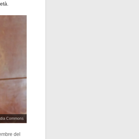
metà
.
media Commons
cembre del