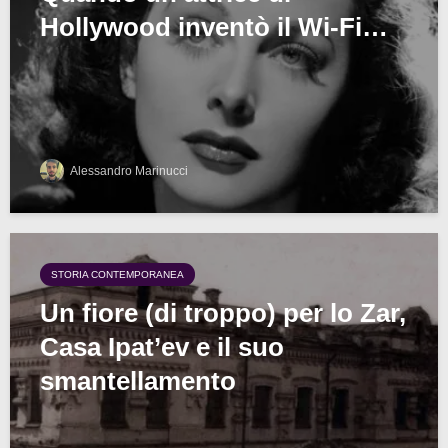
Hollywood inventò il Wi-Fi…
Alessandro Marinucci
STORIA CONTEMPORANEA
Un fiore (di troppo) per lo Zar,
Casa Ipat’ev e il suo
smantellamento