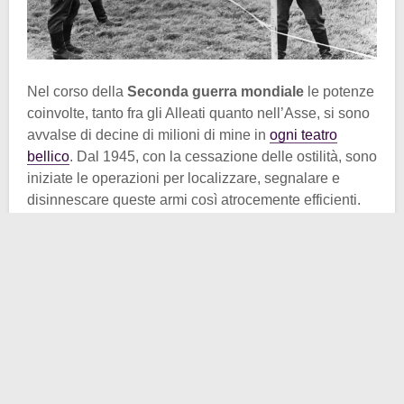
Nel corso della
Seconda guerra mondiale
le potenze
coinvolte, tanto fra gli Alleati quanto nell’Asse, si sono
avvalse di decine di milioni di mine in
ogni teatro
bellico
. Dal 1945, con la cessazione delle ostilità, sono
iniziate le operazioni per localizzare, segnalare e
disinnescare queste armi così atrocemente efficienti.
Se in alcune aree del mondo il
processo di bonifica
ha avuto un grande ed immediato successo, in altre
zone non si è riscontrato un esito altrettanto positivo.
Tre sono i casi emblematici sui quali ci soffermeremo
nei prossimi paragrafi: Egitto, Giappone e Russia.
Come anticipato in apertura, ambo gli schieramenti
durante il secondo conflitto mondiale utilizzarono
diversi tipi di mine a seconda del contesto. Dal mare