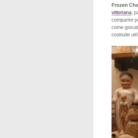
Frozen Cha
vittoriana
, p
comparire pe
come giocatt
costruite ut