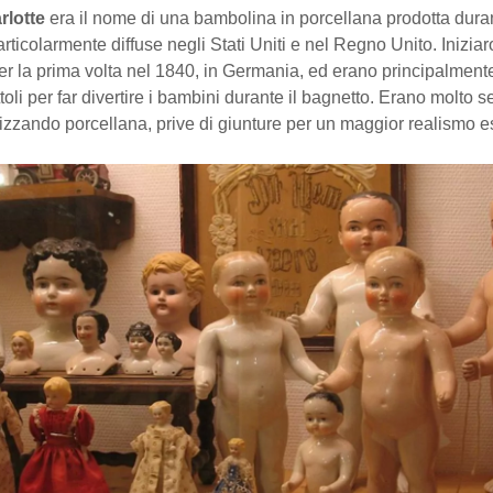
rlotte
era il nome di una bambolina in porcellana prodotta dur
articolarmente diffuse negli Stati Uniti e nel Regno Unito. Inizia
r la prima volta nel 1840, in Germania, ed erano principalmente
oli per far divertire i bambini durante il bagnetto. Erano molto s
ilizzando porcellana, prive di giunture per un maggior realismo es