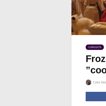
CURIOSITÀ
Froz
”coo
Carla Sal