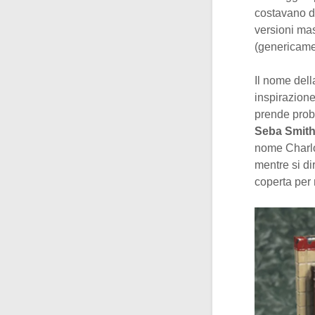
costavano di
versioni mas
(genericame
Il nome dell
inspirazione
prende proba
Seba Smit
nome Charlot
mentre si di
coperta per 