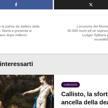
 la palma da dattero della
L’eruzione del Mont
 Storia e presente si
30.000 morti ed un soprav
iano dopo millenni
Ludger Sylbaris 
incredibi
interessarti
CURIOSITÀ
Callisto, la sfor
ancella della de