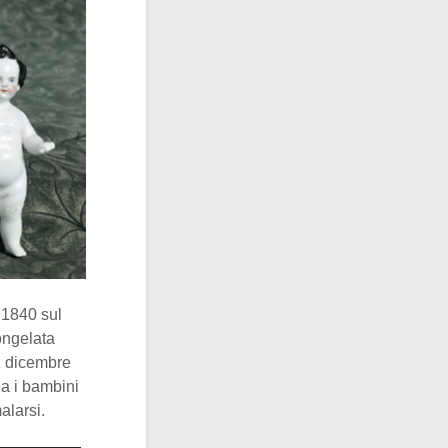
 1840 sul
ongelata
31 dicembre
ia i bambini
alarsi.