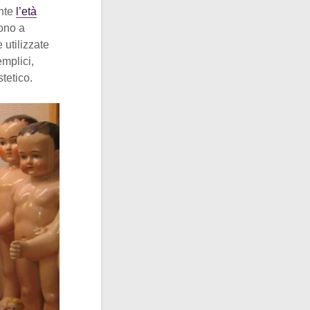
ante
l’età
rono a
 utilizzate
emplici,
tetico.