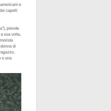
oamericani e
dei capelli
a”), prende
 a sua volta,
umorista
 donna di
 ragazzo,
o o una