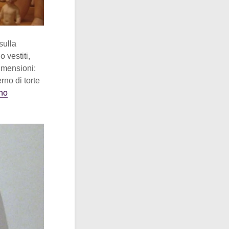
sulla
 vestiti,
imensioni:
rno di torte
ano