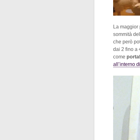
La maggior p
sommità del 
che però po
dai 2 fino a 
come
porta
all’interno d