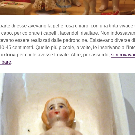
arte di esse avevano la pelle rosa chiaro, con una tinta vivace 
capo, per colorare i capelli, facendoli risaltare. Non indossavano
tevano essere realizzati dalle padroncine. Esistevano diverse d
40-45 centimetri. Quelle più piccole, a volte, le inserivano all’inte
fortuna
per chi le avesse trovate. Altre, per assurdo,
si ritrovav
i bare
.