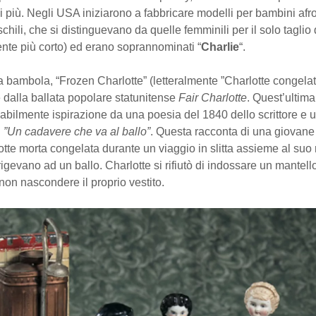
 più. Negli USA iniziarono a fabbricare modelli per bambini afr
chili, che si distinguevano da quelle femminili per il solo taglio 
nte più corto) ed erano soprannominati “
Charlie
“.
a bambola, “Frozen Charlotte” (letteralmente ”Charlotte congelat
 dalla ballata popolare statunitense
Fair Charlotte
. Quest’ultima
bilmente ispirazione da una poesia del 1840 dello scrittore e 
h
”Un cadavere che va al ballo”
. Questa racconta di una giovane
te morta congelata durante un viaggio in slitta assieme al suo
rigevano ad un ballo. Charlotte si rifiutò di indossare un mantell
non nascondere il proprio vestito.