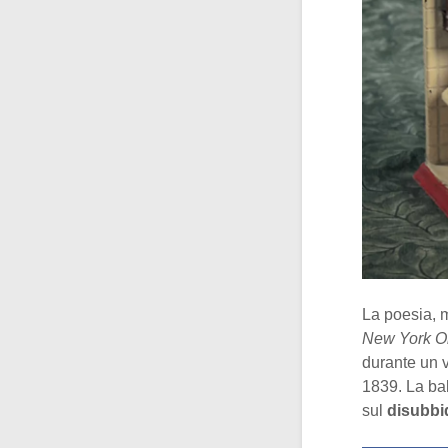
La poesia, m
New York O
durante un v
1839. La bal
sul
disubbi