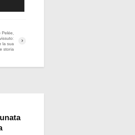
e Pelée,
vissuto:
e la sua
le storia
tunata
a