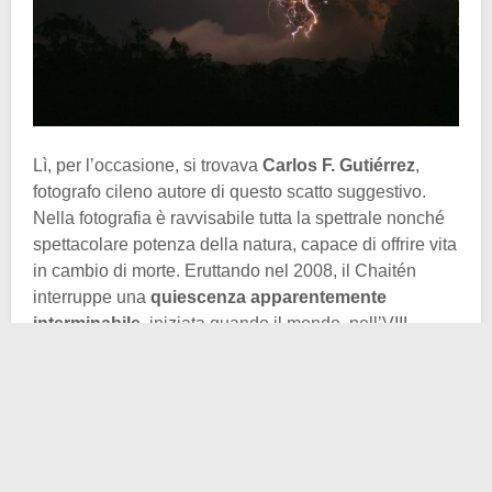
Lì, per l’occasione, si trovava
Carlos F. Gutiérrez
,
fotografo cileno autore di questo scatto suggestivo.
Nella fotografia è ravvisabile tutta la spettrale nonché
spettacolare potenza della natura, capace di offrire vita
in cambio di morte. Eruttando nel 2008, il Chaitén
interruppe una
quiescenza apparentemente
interminabile
, iniziata quando il mondo, nell’VIII
millennio a.C.,
aveva decisamente un’altra fisionomia
.
Fu un evento così potente e inaspettato da richiamare
l’attenzione del mondo intero. Ma più di ogni cronaca,
fu lo scatto di Gutiérrez a fissare per sempre nella
memoria collettiva la forza primordiale di quella notte.