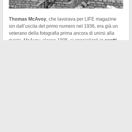
Thomas McAvoy
, che lavorava per LIFE magazine
sin dall’uscita del primo numero nel 1936, era già un
veterano della fotografia prima ancora di unirsi alla
rivista. McAvoy, classe 1905, si specializzò in
scatti
spontanei di cronaca
. Fu quasi l’unico a usare
questo approccio, poiché il ritratto spontaneo era allora
rivoluzionario. Il suo talento lo ripagò della fiducia di
Franklin Delano Roosevelt
, che lo scelse come
cronista fotografico presidenziale. Che poi lo
bacchettasse proprio per la vena spontanea delle sue
fotografie, proibendo tutti gli scatti che non lo
ritraessero in posa, è un altro conto.
Eppure la cifra stilistica di McAvoy, improntata sulla
naturalezza del mondo circostante, sarebbe riemersa
nelle innumerevoli – e per certi versi inedite –
istantanee moscovite
del marzo 1947. All’inizio di