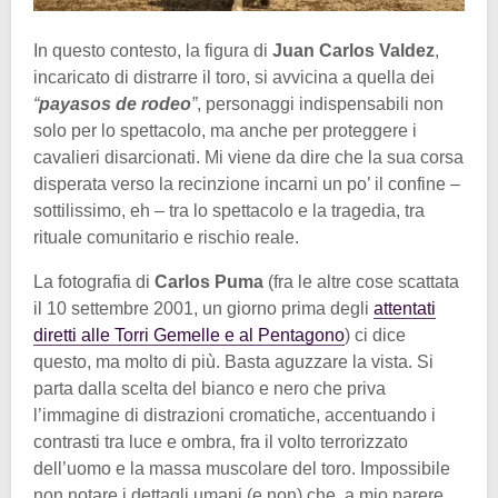
In questo contesto, la figura di
Juan Carlos Valdez
,
incaricato di distrarre il toro, si avvicina a quella dei
“
payasos de rodeo
”
, personaggi indispensabili non
solo per lo spettacolo, ma anche per proteggere i
cavalieri disarcionati. Mi viene da dire che la sua corsa
disperata verso la recinzione incarni un po’ il confine –
sottilissimo, eh – tra lo spettacolo e la tragedia, tra
rituale comunitario e rischio reale.
La fotografia di
Carlos Puma
(fra le altre cose scattata
il 10 settembre 2001, un giorno prima degli
attentati
diretti alle Torri Gemelle e al Pentagono
) ci dice
questo, ma molto di più. Basta aguzzare la vista. Si
parta dalla scelta del bianco e nero che priva
l’immagine di distrazioni cromatiche, accentuando i
contrasti tra luce e ombra, fra il volto terrorizzato
dell’uomo e la massa muscolare del toro. Impossibile
non notare i dettagli umani (e non) che, a mio parere,