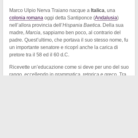
Marco Ulpio Nerva Traiano nacque a
Italica
, una
colonia romana
oggi detta Santiponce (
Andalusia
)
nell’allora provincia dell’
Hispania Baetica
. Della sua
madre,
Marcia
, sappiamo ben poco, al contrario del
padre. Quest’ultimo, che portava il suo stesso nome, fu
un importante senatore e ricoprì anche la carica di
pretore tra il 58 ed il 60 d.C.
Ricevette un’educazione come si deve per uno del suo
rango, eccellendo in grammatica, retorica e greco. Tra
il 75 ed il 76 d.C. si sposò con
Pompeia Plotina
, prima
di salire al trono imperiale. Si trattava di una donna
colta e pia, una fruttuosa compagnia per il nostro
protagonista che indusse in lui anche la passione per
la filosofia. In questo periodo inoltre già ricopriva
importanti cariche militari.