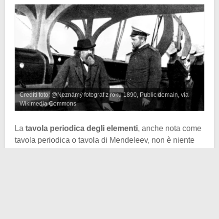
Crediti foto: @Neznámý fotograf z roku 1890, Public domain, via
Wikimedia Commons
La
tavola periodica degli elementi
, anche nota come
tavola periodica o tavola di Mendeleev, non è niente
altro che uno schema in cui sono ordinati gli elementi
chimici. L’ordine è dato dal loro
numero atomico Z
e
dal numero di elettroni presenti negli orbitali atomici.
Per farla breve: mentre venivano scoperti sempre
nuovi elementi chimici, ad un certo punto gli scienziati
si resero conto che era necessario organizzarli in