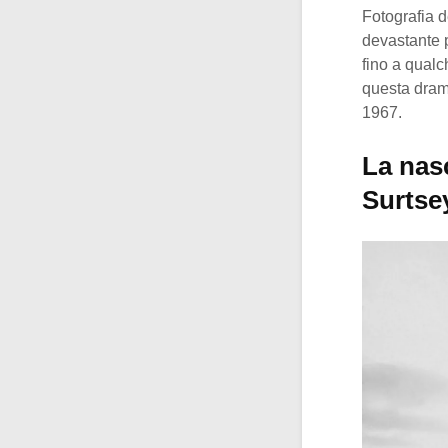
Fotografia d
devastante p
fino a qualc
questa dramm
1967.
La nasc
Surtse