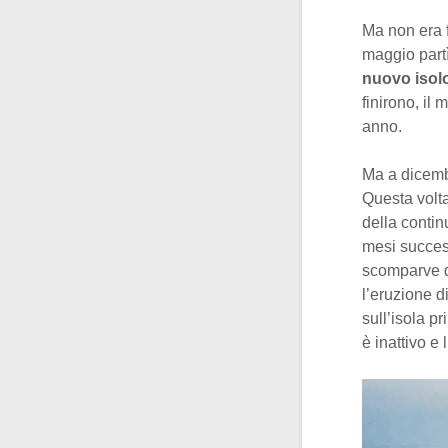
Ma non era f
maggio partì
nuovo isolo
finirono, il
anno.
Ma a dicembr
Questa volta
della contin
mesi success
scomparve de
l’eruzione d
sull’isola pr
è inattivo e 