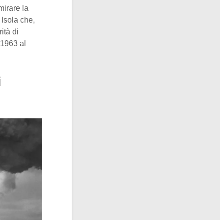
mirare la
Isola che,
ità di
 1963 al
i