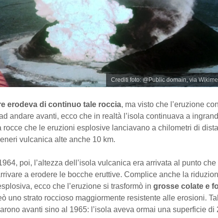
Crediti foto: @Public domain, via Wik
re erodeva di continuo tale roccia
, ma visto che l’eruzione co
ad andare avanti, ecco che in realtà l’isola continuava a ingrandirs
 rocce che le eruzioni esplosive lanciavano a chilometri di dist
ceneri vulcanica alte anche 10 km.
 1964, poi, l’altezza dell’isola vulcanica era arrivata al punto ch
rrivare a erodere le bocche eruttive. Complice anche la riduzio
à esplosiva, ecco che l’eruzione si trasformò in
grosse colate e f
eò uno strato roccioso maggiormente resistente alle erosioni. Tal
arono avanti sino al 1965: l’isola aveva ormai una superficie di 