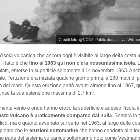
Crediti foto: @NOAA, Public domain, via Wiki
’isola vulcanica che ancora oggi è visibile al largo della costa 
 Il fatto è che
fino al 1963 qui non c’era nessunissima isola
. 
nfatti, emerse in superficie solamente il 14 novembre 1963. Anc
e, l’eruzione era iniziata qualche giorno prima, a 130 metri di p
ello del mare. Questa eruzione andò avanti almeno fino al 1967, 
iunse la sua estensione massima di 2,7 km².
ente vento e onde hanno eroso la superficie e adesso l’isola è
sto vulcano è praticamente comparso dal nulla
. Sembra la 
ofico, ma è quanto avvenuto sul serio nel 1963, al largo delle cos
piamo che le
eruzioni sottomarine
che hanno condotto alla fo
no parte del sistema vulcanico sottomarino noto come Vestmanna