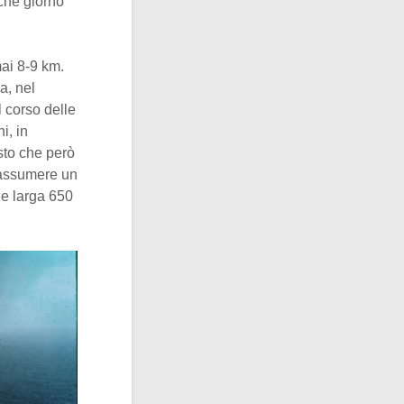
lche giorno
ai 8-9 km.
a, nel
l corso delle
i, in
isto che però
d assumere un
 e larga 650