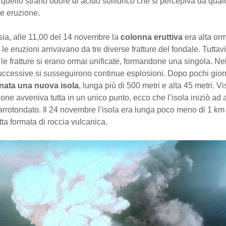
quello strano odore di acido solfidrico che si percepiva da qua
te eruzione.
a, alle 11,00 del 14 novembre la
colonna eruttiva
era alta orm
 le eruzioni arrivavano da tre diverse fratture del fondale. Tuttavi
le fratture si erano ormai unificate, formandone una singola. Ne
ccessive si susseguirono continue esplosioni. Dopo pochi giorn
 nata una nuova isola
, lunga più di 500 metri e alta 45 metri. V
ione avveniva tutta in un unico punto, ecco che l’isola iniziò a
arrotondato. Il 24 novembre l’isola era lunga poco meno di 1 km
utta formata di roccia vulcanica.