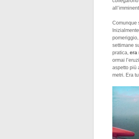
collegarono 
all’imminen
Comunque si
Inizialmente
pomeriggio, 
settimane su
pratica,
era
ormai l’eruz
aspetto più 
metri. Era t