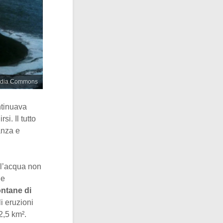
imedia Commons
ntinuava
i. Il tutto
anza e
e l’acqua non
ne
ontane di
i eruzioni
2,5 km².