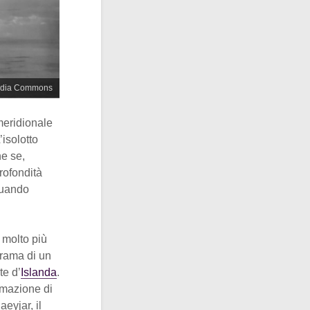
media Commons
meridionale
L’isolotto
he se,
rofondità
quando
 molto più
trama di un
te d’
Islanda
.
rmazione di
eyjar, il