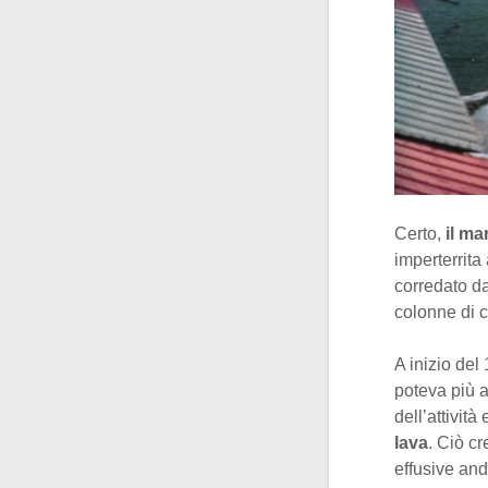
Certo,
il ma
imperterrita 
corredato da
colonne di 
A inizio del
poteva più a
dell’attivit
lava
. Ciò cr
effusive and