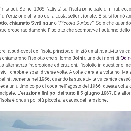
inita qui. Se nel 1965 l’attività sull’isola principale diminuì, ecc
 un’eruzione al largo della costa settentrionale. E sì, si formò a
tto, chiamato Syrtlingur
o
“Piccola Surtsey”
. Solo che quando 
 mare erose rapidamente l’isolotto che scomparve l’autunno dello
e, a sud-ovest dell’isola principale, iniziò un’altra attività vulca
 chiamarono l’isolotto che si formò
Jolnir
, uno dei nomi di
Odin
ua alternanza fra erosione ed eruzioni, l’isolotto in questione, ne
ivi, crebbe e sparì diverse volte. A volte c’era e a volte no. Ma 
finitivamente nel 1966, quando la sua attività vulcanica cessò.
iede un ultimo colpo di coda nell’agosto del 1966, questa volta 
incipale.
L’eruzione finì poi del tutto il 5 giugno 196
7. Da allor
l’isola è ora un po’ più piccola, a causa dell’erosione.