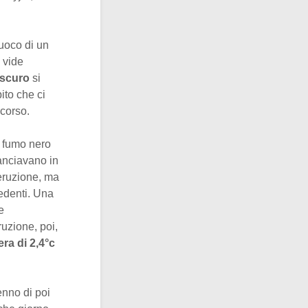
uoco di un
 vide
 scuro
si
ito che ci
ccorso.
l fumo nero
anciavano in
’eruzione, ma
edenti. Una
e
uzione, poi,
era di 2,4°c
senno di poi