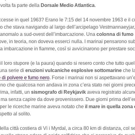
volta fa parte della
Dorsale Medio Atlantica
.
cesse in quel 1963? Erano le 7:15 del 14 novembre 1963 e il c
o che stava navigando al largo dell’arcipelago Vestmannaeyjar,
 anomalo a sud-ovest dell’imbarcazione. Una
colonna di fumo
ve, in teoria, non doveva esserci nulla. I marinai pensarono sub
ra imbarcazione in fiamme, così si avvicinarono per prestare so
l loro stupore (e la paura) quando si resero conto che tutto que
una serie di
eruzioni vulcaniche esplosive sottomarine
che l
 di polvere e fumo nero
. Forse i marinai non si aspettavano un
no che qualcosa non andava in zona c’era stato nei giorni prec
ima, infatti, un
sismografo di Reykjavik
aveva registrato alcun
, ma senza capire da dove provenissero. Due giorni prima dell’er
per le ricerche marine aveva notato che
il mare in quella zona 
spetto al solito.
della città costiera di Vi i Myrdal, a circa 80 km di distanza, col 