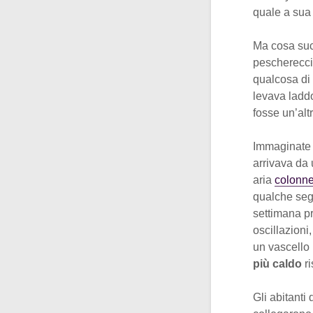
quale a sua 
Ma cosa suc
pescherecci
qualcosa di
levava laddo
fosse un’alt
Immaginate i
arrivava da 
aria
colonne
qualche seg
settimana pr
oscillazioni
un vascello 
più caldo
ri
Gli abitanti 