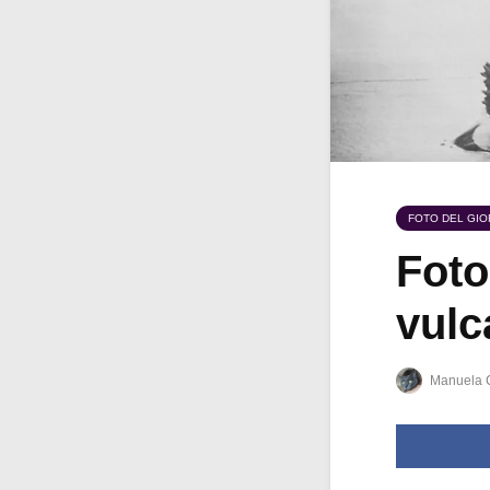
FOTO DEL GI
Foto
vulc
Manuela 