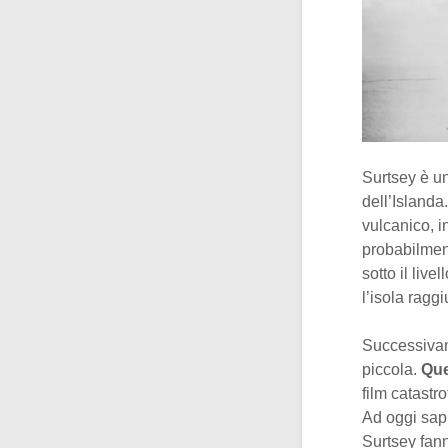
Surtsey è un
dell’Islanda.
vulcanico, i
probabilment
sotto il liv
l’isola ragg
Successivam
piccola.
Que
film catastr
Ad oggi sap
Surtsey fan