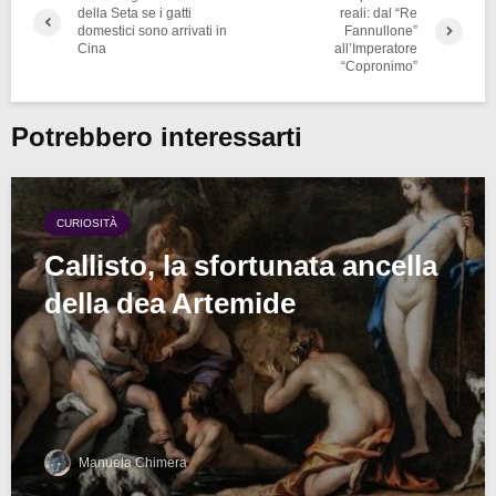
della Seta se i gatti
reali: dal “Re
domestici sono arrivati in
Fannullone”
Cina
all’Imperatore
“Copronimo”
Potrebbero interessarti
CURIOSITÀ
Callisto, la sfortunata ancella
della dea Artemide
Manuela Chimera