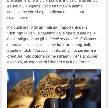
precedente all’era Vichinga. Ciò indica che un tempo
esisteva un legame unico fra umani e animali,
concezione che si è poi radicata nella cultura
scandinava.
Ma quali erano gli
animali più importanti per i
Vichinghi
? Beh, lo capiamo dalle opere d’arte nelle
quali raffiguravano gli
“animali del potere”
. Solitamente
erano animali selvatici come
lupi, orsi, cinghiali,
aquile e falchi
. Senza dimenticare, però,
serpenti e
creature mitologiche come i draghi
. Pensiamo, per
esempio, al serpente di Midgard e al lupo Fenrir.