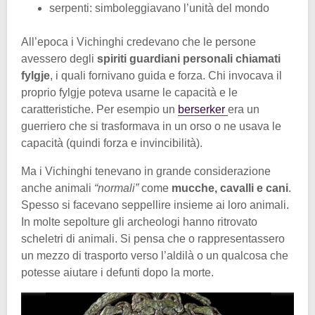
serpenti: simboleggiavano l’unità del mondo
All’epoca i Vichinghi credevano che le persone
avessero degli
spiriti guardiani personali chiamati
fylgje
, i quali fornivano guida e forza. Chi invocava il
proprio fylgje poteva usarne le capacità e le
caratteristiche. Per esempio un
berserker
era un
guerriero che si trasformava in un orso o ne usava le
capacità (quindi forza e invincibilità).
Ma i Vichinghi tenevano in grande considerazione
anche animali
“normali”
come
mucche, cavalli e cani
.
Spesso si facevano seppellire insieme ai loro animali.
In molte sepolture gli archeologi hanno ritrovato
scheletri di animali. Si pensa che o rappresentassero
un mezzo di trasporto verso l’aldilà o un qualcosa che
potesse aiutare i defunti dopo la morte.