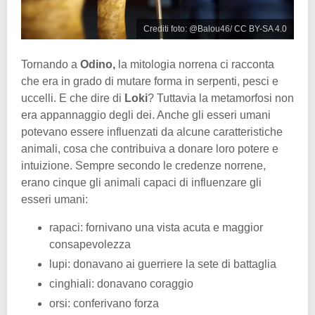
Crediti foto: @Balou46/ CC BY-SA 4.0
Tornando a
Odino,
la mitologia norrena ci racconta
che era in grado di mutare forma in serpenti, pesci e
uccelli. E che dire di
Loki
? Tuttavia la metamorfosi non
era appannaggio degli dei. Anche gli esseri umani
potevano essere influenzati da alcune caratteristiche
animali, cosa che contribuiva a donare loro potere e
intuizione. Sempre secondo le credenze norrene,
erano cinque gli animali capaci di influenzare gli
esseri umani:
rapaci: fornivano una vista acuta e maggior
consapevolezza
lupi: donavano ai guerriere la sete di battaglia
cinghiali: donavano coraggio
orsi: conferivano forza