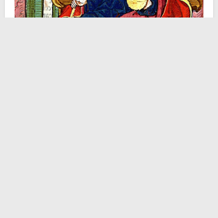
Costantino V Isaurico, detto il Copronimo
– Chi
mastica greco antico sa benissimo cosa significa
questo infelice nomignolo. Copronimo deriva da
“Koprónymos” che a sua volta fa riferimento al
sostantivo “kopros”, ossia “feci, letame”. Il Basileus dei
Romei dal 741 fino al 775, figlio prediletto della
dinastia Isauriana
, fu ostinatamente avversato dai
detrattori iconoduli (favorevoli alle icone).