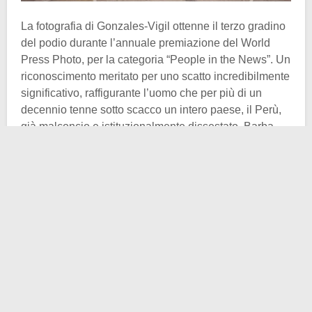
La fotografia di Gonzales-Vigil ottenne il terzo gradino
del podio durante l’annuale premiazione del World
Press Photo, per la categoria “People in the News”. Un
riconoscimento meritato per uno scatto incredibilmente
significativo, raffigurante l’uomo che per più di un
decennio tenne sotto scacco un intero paese, il Perù,
già malconcio e istituzionalmente dissestato. Barba
ispida, completo detentivo a righe orizzontali bianche
e nere, occhi truci nascosti da occhiali anneriti. Grida
slogan, vuole farsi sentire, minaccia il corpo di guardia
che può dirsi folto e ben equipaggiato. In quel
settembre di sollievo per il paese Abimael Guzmán è
allegoricamente ciò che più si avvicina ad un leone in
gabbia. Allora venne condannato all’
ergastolo
, all’età
di 57 anni, ancora abbastanza per esprime dissenso e
inveire contro la giustizia. I restanti 29 anni li
trascorrerà dietro le sbarre, fino alla morte
sopraggiunta nel
2021
.