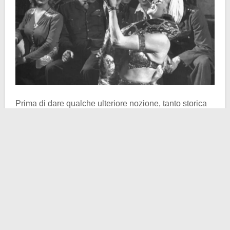
Prima di dare qualche ulteriore nozione, tanto storica
quanto prettamente fotografica, è bene sottolineare un
punto focale del discorso. La fotografia di
George Silk
,
scattata in un anno centrale della storia novecentesca
,
racconta molto più di uno spettacolo bizzarro in un
nightclub. Già, perché è una finestra aperta su
un’Europa che cerca di tornare a respirare dopo la
tragedia della guerra. E non è poco.