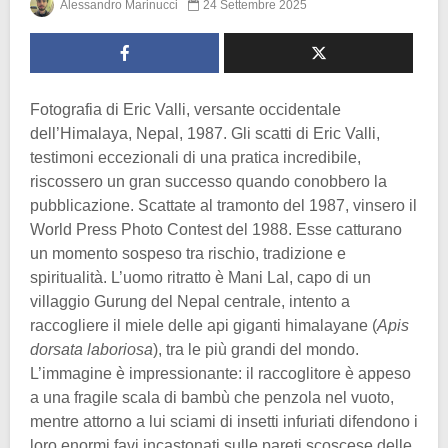
Alessandro Marinucci
24 Settembre 2025
Fotografia di Eric Valli, versante occidentale
dell’Himalaya, Nepal, 1987. Gli scatti di Eric Valli,
testimoni eccezionali di una pratica incredibile,
riscossero un gran successo quando conobbero la
pubblicazione. Scattate al tramonto del 1987, vinsero il
World Press Photo Contest del 1988. Esse catturano
un momento sospeso tra rischio, tradizione e
spiritualità. L’uomo ritratto è Mani Lal, capo di un
villaggio Gurung del Nepal centrale, intento a
raccogliere il miele delle api giganti himalayane (
Apis
dorsata laboriosa
), tra le più grandi del mondo.
L’immagine è impressionante: il raccoglitore è appeso
a una fragile scala di bambù che penzola nel vuoto,
mentre attorno a lui sciami di insetti infuriati difendono i
loro enormi favi incastonati sulle pareti scoscese delle