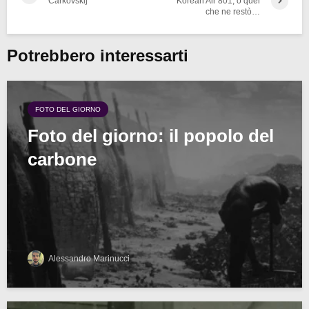
Čarkovskij
Korean Air 801, o quel
che ne restò…
Potrebbero interessarti
FOTO DEL GIORNO
Foto del giorno: il popolo del
carbone
Alessandro Marinucci