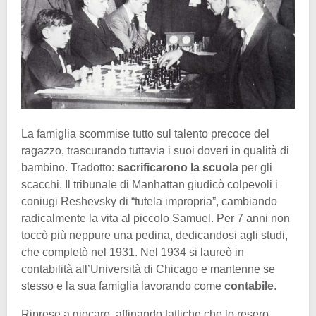
La famiglia scommise tutto sul talento precoce del
ragazzo, trascurando tuttavia i suoi doveri in qualità di
bambino. Tradotto:
sacrificarono la scuola
per gli
scacchi. Il tribunale di Manhattan giudicò colpevoli i
coniugi Reshevsky di “tutela impropria”, cambiando
radicalmente la vita al piccolo Samuel. Per 7 anni non
toccò più neppure una pedina, dedicandosi agli studi,
che completò nel 1931. Nel 1934 si laureò in
contabilità all’Università di Chicago e mantenne se
stesso e la sua famiglia lavorando come
contabile
.
Riprese a giocare, affinando tattiche che lo resero,