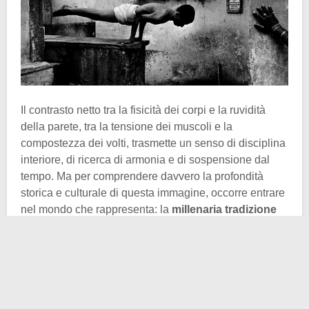
Il contrasto netto tra la fisicità dei corpi e la ruvidità
della parete, tra la tensione dei muscoli e la
compostezza dei volti, trasmette un senso di disciplina
interiore, di ricerca di armonia e di sospensione dal
tempo. Ma per comprendere davvero la profondità
storica e culturale di questa immagine, occorre entrare
nel mondo che rappresenta: la
millenaria tradizione
dello yoga
e la
sacralità di Varanasi
.
Di Varanasi abbiamo già parlato in passato, ma
qualche parola di contesto bisogna comunque
spenderla. Essa è situata sulle rive del
Gange
, nello
stato dell’
Uttar Pradesh
. È considerata una delle città