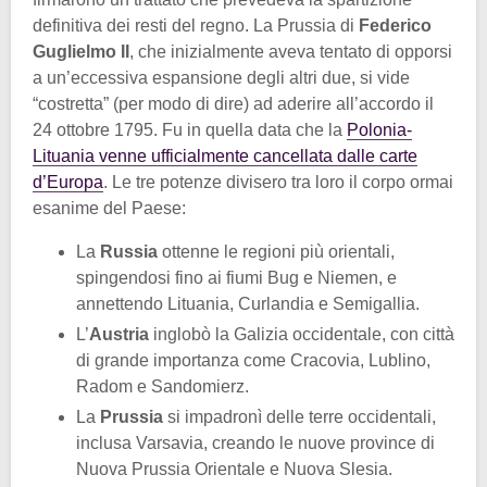
definitiva dei resti del regno. La Prussia di
Federico
Guglielmo II
, che inizialmente aveva tentato di opporsi
a un’eccessiva espansione degli altri due, si vide
“costretta” (per modo di dire) ad aderire all’accordo il
24 ottobre 1795. Fu in quella data che la
Polonia-
Lituania venne ufficialmente cancellata dalle carte
d’Europa
. Le tre potenze divisero tra loro il corpo ormai
esanime del Paese:
La
Russia
ottenne le regioni più orientali,
spingendosi fino ai fiumi Bug e Niemen, e
annettendo Lituania, Curlandia e Semigallia.
L’
Austria
inglobò la Galizia occidentale, con città
di grande importanza come Cracovia, Lublino,
Radom e Sandomierz.
La
Prussia
si impadronì delle terre occidentali,
inclusa Varsavia, creando le nuove province di
Nuova Prussia Orientale e Nuova Slesia.