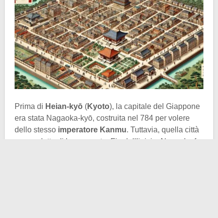
Prima di
Heian-kyō
(
Kyoto
), la capitale del Giappone
era stata Nagaoka-kyō, costruita nel 784 per volere
dello stesso
imperatore Kanmu
. Tuttavia, quella città
non godette di buona sorte. Fin dall’inizio, Nagaoka fu
afflitta da disastri naturali, epidemie e conflitti politici.
Le inondazioni periodiche dei fiumi vicini, unite alle
accuse di corruzione e ai sospetti di malefici che
colpirono figure chiave della corte contribuirono a
creare un clima di sospetto e instabilità.