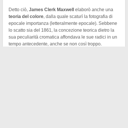
Detto ciò,
James Clerk Maxwell
elaborò anche una
teoria del colore
, dalla quale scaturì la fotografia di
epocale importanza (letteralmente epocale). Sebbene
lo scatto sia del 1861, la concezione teorica dietro la
sua peculiarità cromatica affondava le sue radici in un
tempo antecedente, anche se non così troppo.
Intorno alla metà dell’Ottocento, il fisico scozzese
cominciò a riflettere sui meccanismi della
percezione
visiva del colore
, studiando le teorie già note di
Thomas Young e Hermann von Helmholtz. Questi
studiosi avevano dimostrato che l’occhio umano
percepisce i colori grazie a tre tipi di recettori sensibili
rispettivamente al
rosso
, al
verde
e al
blu
. Maxwell
teorizzò quindi che fosse possibile riprodurre i colori
con la sintesi additiva. Che significa sintesi additiva?
Facile, era una combinazione calcolata di fasci di luce
rossa, verde e blu.