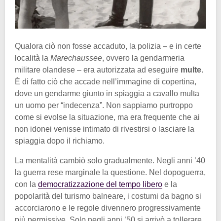
Qualora ciò non fosse accaduto, la polizia – e in certe
località la
Marechaussee
, ovvero la gendarmeria
militare olandese – era autorizzata ad eseguire
multe
.
È di fatto ciò che accade nell’immagine di copertina,
dove un gendarme giunto in spiaggia a cavallo multa
un uomo per “indecenza”. Non sappiamo purtroppo
come si evolse la situazione, ma era frequente che ai
non idonei venisse intimato di rivestirsi o lasciare la
spiaggia dopo il richiamo.
La mentalità cambiò solo gradualmente. Negli anni ’40
la guerra rese marginale la questione. Nel dopoguerra,
con la
democratizzazione del tempo libero
e la
popolarità del turismo balneare, i costumi da bagno si
accorciarono e le regole divennero progressivamente
più permissive. Solo negli anni ’50 si arrivò a tollerare