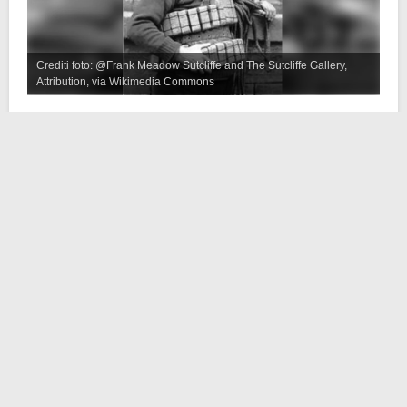
Crediti foto: @Frank Meadow Sutcliffe and The Sutcliffe Gallery,
Attribution, via Wikimedia Commons
Henry Freeman nasce a Bridlington, nell’East Riding
dello
Yorkshire
, il 29 aprile 1835 e muore il 13
dicembre 1904. Muratore da giovane, ebbe successo
in tale lavoro arrivando fino alla posizione di manager.
Solo che successivamente, a causa del declino del
settore, decise di
dedicarsi al mare e alla pesca
.
Si trasferì a
Whitby
e qui divenne
pescatore e
marinaio di salvataggio
. Il suo nome salì alla ribalta a
causa del
disastro della scialuppa di salvataggio di
Whitby
. Il 9 febbraio 1861 una grande tempesta
distrusse più di 200 imbarcazioni sulla costa orientale.
L’equipaggio della scialuppa di salvataggio di Whitby