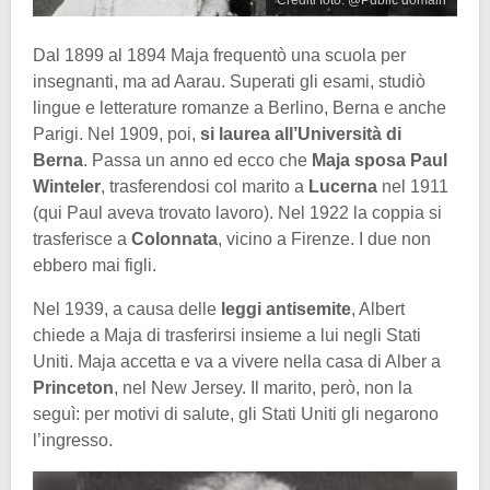
Crediti foto: @Public domain
Dal 1899 al 1894 Maja frequentò una scuola per
insegnanti, ma ad Aarau. Superati gli esami, studiò
lingue e letterature romanze a Berlino, Berna e anche
Parigi. Nel 1909, poi,
si laurea all’Università di
Berna
. Passa un anno ed ecco che
Maja sposa Paul
Winteler
, trasferendosi col marito a
Lucerna
nel 1911
(qui Paul aveva trovato lavoro). Nel 1922 la coppia si
trasferisce a
Colonnata
, vicino a Firenze. I due non
ebbero mai figli.
Nel 1939, a causa delle
leggi antisemite
, Albert
chiede a Maja di trasferirsi insieme a lui negli Stati
Uniti. Maja accetta e va a vivere nella casa di Alber a
Princeton
, nel New Jersey. Il marito, però, non la
seguì: per motivi di salute, gli Stati Uniti gli negarono
l’ingresso.