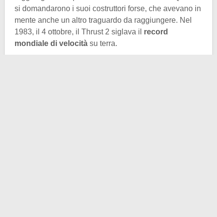
si domandarono i suoi costruttori forse, che avevano in
mente anche un altro traguardo da raggiungere. Nel
1983, il 4 ottobre, il Thrust 2 siglava il
record
mondiale di velocità
su terra.
A Richard Noble, Glynne Bowsher, Ron Ayers e
Jeremy Bliss, oltre ai numerosi altri costruttori e
ingegneri, non restava che rimboccarsi le maniche. Ma
l’interrogativo di poco fa rimaneva. Per rendere una
macchina veloce come un
aereo da combattimento
basta alimentarla allo stesso modo. Sotto il cofano
della ThrustSSC andarono
due motori a reazione
Rolls-Royce Spey.