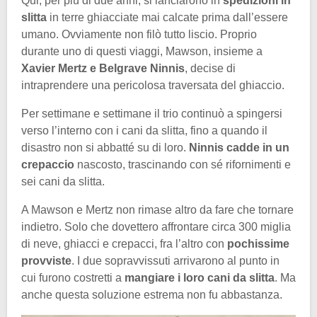
Qui, per più di due anni, si lanciarono in
spedizioni in
slitta
in terre ghiacciate mai calcate prima dall’essere
umano. Ovviamente non filò tutto liscio. Proprio
durante uno di questi viaggi, Mawson, insieme a
Xavier Mertz e Belgrave Ninnis
, decise di
intraprendere una pericolosa traversata del ghiaccio.
Per settimane e settimane il trio continuò a spingersi
verso l’interno con i cani da slitta, fino a quando il
disastro non si abbatté su di loro.
Ninnis cadde in un
crepaccio
nascosto, trascinando con sé rifornimenti e
sei cani da slitta.
A Mawson e Mertz non rimase altro da fare che tornare
indietro. Solo che dovettero affrontare circa 300 miglia
di neve, ghiacci e crepacci, fra l’altro con
pochissime
provviste
. I due sopravvissuti arrivarono al punto in
cui furono costretti a
mangiare i loro cani da slitta
. Ma
anche questa soluzione estrema non fu abbastanza.