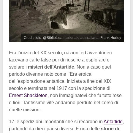
Crediti foto: @Biblioteca nazionale australiana, Frank Hurley
Era l’inizio del XX secolo, nazioni ed avventurieri
facevano carte false pur di riuscire a esplorare e
svelare i
misteri dell’Antartide
. Non a caso quel
periodo divenne noto come l’Era eroica
dell’esplorazione antartica. Iniziata a fine del XIX
secolo e terminata nel 1917 con la spedizione di
Ernest Shackleton
, non immaginatevi che fu tutto rose
e fiori. Tantissime vite andarono perdute nel corso di
quelle missioni.
17 le spedizioni importanti che si recarono in
Antartide
,
partendo da dieci paesi diversi. E una delle
storie di