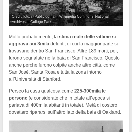
Crediti foto: @Public domain, Wikimedia Commons, National
Archives at College Park
Molto probabilmente, la
stima reale delle vittime si
aggirava sui 3mila
defunti, di cui la maggior parte si
trovavano dentro San Francisco. Altre 189 morti, poi,
furono segnalate nella baia di San Francisco. Questo
anche perché furono colpite anche altre città, come
San Josè. Santa Rosa e tutta la zona intorno
all’Università di Stanford.
Perseo la casa qualcosa come
225-300mila le
persone
(e considerate che in totale all’epoca si
parlava di 400mila abitanti in totale). Metà di costoro
dovettero ripararsi sull’altro lato della baia di Oakland.