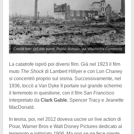
Crediti foto: @Edith Irvine, Public domain, via Wikimedia Commons
La catatrofe ispirò poi diversi film. Già nel 1923 il film
muto
The Shock
di Lambert Hillyer e con Lon Chaney
si concentrò proprio sul sisma. Successivamente, nel
1936, toccò a Van Dyke II portare sul grande schermo
il terremoto in questione, con il film
San Francisco
interpretato da
Clark Gable
, Spencer Tracy e Jeanette
MacDonald.
In teoria, poi, nel 2012 doveva uscire un live action di
Pixar, Warner Bros e Walt Disney Pictures dedicato al
terremoto e intitolato
1906
. Ma non se ne fece niente,