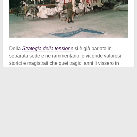
Della
Strategia della tensione
si è già parlato in
separata sede e ne rammentano le vicende valorosi
storici e magistrati che quei tragici anni li vissero in
prima persona. La
Strage di Ustica
è un momento
emblematico e pienamente rappresentativo di quegli
anni dove i pochi che sapevano la verità la nascosero
ai più, o almeno tentarono vigorosamente di farlo.
Sono le 20:59 del
27 giugno 1980
e nel Mar Tirreno,
precisamente tra Ponza e Ustica, si inabissa
misteriosamente un aereo DC-9 della compagnia
Itavia. È una strage: tutti gli 81 presenti sul velivolo, tra
passeggeri ed equipaggio, perdono la vita. Sono tutti