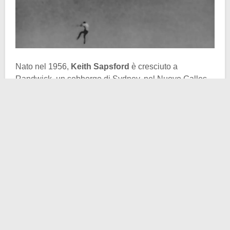
Nato nel 1956,
Keith Sapsford
è cresciuto a
Randwick, un sobborgo di Sydney, nel Nuovo Galles
del Sud, Australia. Suo padre, docente universitario di
ingegneria meccanica e industriale, era solito dire del
piccolo Keith come fosse
“un ragazzo perennemente
in movimento, curioso ed amante dell’avventura”
. La
medesima instancabilità che purtroppo condusse
l’adolescente ad un
tragico destino
.
Il ragazzo, già in giovanissima età, si era reso
protagonista di alcune pericolose gite fuori porta. La
famiglia pensò allora che per “raddrizzare” il carattere
di Keith sarebbe stato opportuno iscriverlo nella Boys’
Town, un’istituzione religiosa cattolica romana. Solo