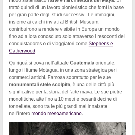
modo sistematico
l’arte
e
l’architettura dei Maya
. Si
trattò quindi di un lavoro pionieristico che fornì la base
per gran parte degli studi successivi. Le immagini,
insieme ai calchi inviati al British Museum,
contribuirono a rendere visibile in Europa un mondo
fino ad allora conosciuto solo attraverso i resoconti dei
conquistadores o di viaggiatori come
Stephens e
Catherwood
.
Quiriguá si trova nell’attuale
Guatemala
orientale,
lungo il fiume Motagua, in una zona strategica per i
commerci antichi. Famosa soprattutto per le sue
monumentali stele scolpite
, è una delle città più
significative per la storia dell’arte maya. Le sue pietre
monolitiche, alte fino a 10 metri e pesanti decine di
tonnellate, sono tra le più grandi mai innalzate
nell’intero
mondo mesoamericano
.