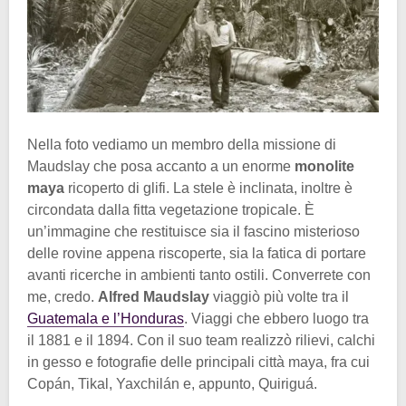
Nella foto vediamo un membro della missione di
Maudslay che posa accanto a un enorme
monolite
maya
ricoperto di glifi. La stele è inclinata, inoltre è
circondata dalla fitta vegetazione tropicale. È
un’immagine che restituisce sia il fascino misterioso
delle rovine appena riscoperte, sia la fatica di portare
avanti ricerche in ambienti tanto ostili. Converrete con
me, credo.
Alfred Maudslay
viaggiò più volte tra il
Guatemala e l’Honduras
. Viaggi che ebbero luogo tra
il 1881 e il 1894. Con il suo team realizzò rilievi, calchi
in gesso e fotografie delle principali città maya, fra cui
Copán, Tikal, Yaxchilán e, appunto, Quiriguá.