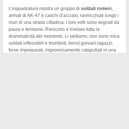
L’inquadratura mostra un gruppo di
soldati romen
i,
armati di AK-47 e caschi d’acciaio, rannicchiati lungo i
muri di una strada cittadina. I loro volti sono segnati da
paura e tensione. Riescono a rivelare tutta la
drammaticità del momento. Li vediamo, non sono mica
soldati inflessibili e trionfanti, bensì giovani ragazzi,
forse impreparati, improvvisamente catapultati in una
situazione di
guerra civile
. Lo sguardo del primo
soldato in basso a sinistra, rivolto verso l’alto,
comunica la percezione di un pericolo imminente,
invisibile ma incombente.
Questa immagine, lo scatto del fotoreporter francese
Gilles Saussier
, cattura l’attimo in cui l’esercito
romeno, fino ad allora strumento di repressione del
regime di
Nicolae Ceaușescu
, si trovava in bilico.
Come comportarsi? Dalla parte di chi schierarsi? E
perché? Le strade erano due: obbedire agli ordini del