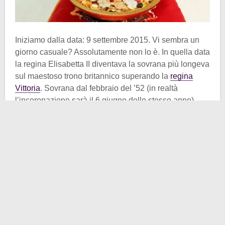
Iniziamo dalla data: 9 settembre 2015. Vi sembra un
giorno casuale? Assolutamente non lo è. In quella data
la regina Elisabetta II diventava la sovrana più longeva
sul maestoso trono britannico superando la
regina
Vittoria
. Sovrana dal febbraio del ’52 (in realtà
l’incoronazione sarà il 6 giugno dello stesso anno),
Elisabetta raggiungeva in quell’anno i 63 anni di regno
ininterrotto. La
Kellogg’s
decise allora di omaggiarla,
a suo modo.
Tutti abbiamo mangiato, almeno una volta nella vita,
dei cereali Kellogg’s. Ebbene piacevano anche alla
defunta regina d’Inghilterra. Questa però doveva
distinguersi, almeno secondo gli ideatori del prodotto
di cui parleremo tra breve. Crearono quindi un
misto
di cereali
fra gli
Special K
e i
Corn Flakes
, i suoi