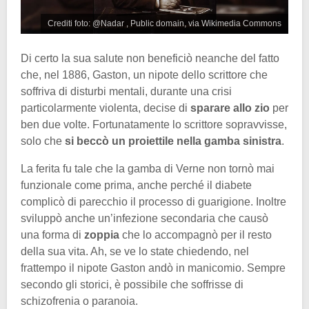
Crediti foto: @Nadar , Public domain, via Wikimedia Commons
Di certo la sua salute non beneficiò neanche del fatto
che, nel 1886, Gaston, un nipote dello scrittore che
soffriva di disturbi mentali, durante una crisi
particolarmente violenta, decise di
sparare allo zio
per
ben due volte. Fortunatamente lo scrittore sopravvisse,
solo che
si beccò un proiettile nella gamba sinistra
.
La ferita fu tale che la gamba di Verne non tornò mai
funzionale come prima, anche perché il diabete
complicò di parecchio il processo di guarigione. Inoltre
sviluppò anche un’infezione secondaria che causò
una forma di
zoppia
che lo accompagnò per il resto
della sua vita. Ah, se ve lo state chiedendo, nel
frattempo il nipote Gaston andò in manicomio. Sempre
secondo gli storici, è possibile che soffrisse di
schizofrenia o paranoia.