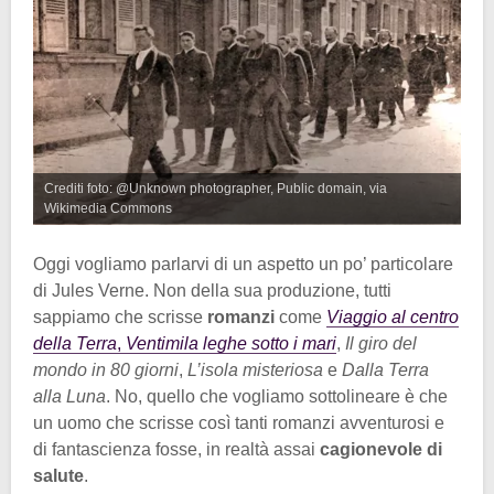
Crediti foto: @Unknown photographer, Public domain, via
Wikimedia Commons
Oggi vogliamo parlarvi di un aspetto un po’ particolare
di Jules Verne. Non della sua produzione, tutti
sappiamo che scrisse
romanzi
come
Viaggio al centro
della Terra
,
Ventimila leghe sotto i mari
,
Il giro del
mondo in 80 giorni
,
L’isola misteriosa
e
Dalla Terra
alla Luna
. No, quello che vogliamo sottolineare è che
un uomo che scrisse così tanti romanzi avventurosi e
di fantascienza fosse, in realtà assai
cagionevole di
salute
.