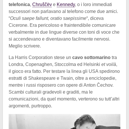
telefonica
,
Chruščëv
e
Kennedy
, o i loro immediati
successori non parlavano al telefono come due amici.
“
Oculi saepe fallunt, oratio saepissime
“, diceva
Cicerone. Era pericoloso e fraintendibile comunicare
verbalmente in due lingue diverse con toni di voce che
si accendevano e diventavano facilmente nervosi.
Meglio scrivere.
La Harris Corporation stese un
cavo sottomarino
tra
Londra, Copenaghen, Stoccolma ed Helsinki
et voilà
,
il gioco era fatto. Per testare la linea gli USA spedirono
estratti di Shakespeare e Twain, oltre a enciclopedie,
mentre i russi risposero con opere di Anton Čechov.
Scambi culturali gradevoli e graditi, ma le
comunicazioni, da quel momento, verterono su tutt’altri
argomenti, purtroppo.