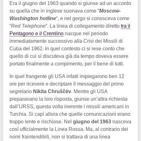
Era il giugno del 1963 quando si giunse ad un accordo
su quella che in inglese suonava come “
Moscow-
Washington hotline
“, e nel gergo si conosceva come
“
Red Telephone
“. La linea di collegamento diretto
tra il
Pentagono e il Cremlino
nacque nel periodo
immediatamente successivo alla Crisi dei Missili di
Cuba del 1962. In quel contesto ci si rese conto che
quello di cui si discuteva già da tempo doveva essere
portato finalmente a compimento, per il bene di tutti.
In quel frangente gli USA infatti impiegarono ben 12
ore per ricevere e decriptare il messaggio del primo
segretario
Nikita Chruščëv
. Mentre gli USA
preparavano la loro risposta, giunse un’altra richiesta
dall’URSS, questa volta inerente i missili americani in
Turchia. Si capì allora che quelle comunicazioni erano
troppo lente e rischiose. Nel
giugno del 1963
nasceva
così ufficialmente la Linea Rossa. Ma, al contrario dei
nomi fraintendibili, non si trattava di una linea