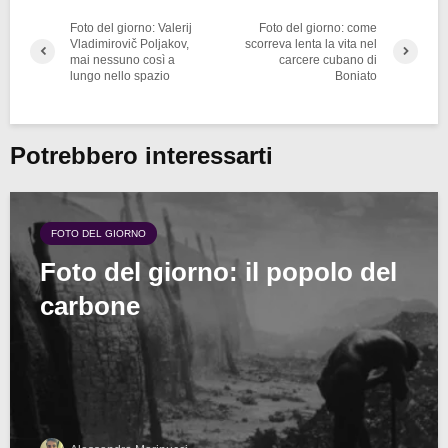
Foto del giorno: Valerij
Foto del giorno: come
Vladimirovič Poljakov,
scorreva lenta la vita nel
mai nessuno così a
carcere cubano di
lungo nello spazio
Boniato
Potrebbero interessarti
FOTO DEL GIORNO
Foto del giorno: il popolo del
carbone