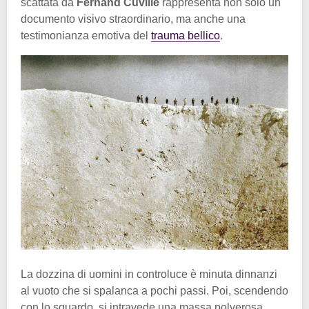
scattata da
Fernand Cuville
rappresenta non solo un
documento visivo straordinario, ma anche una
testimonianza emotiva del
trauma bellico
.
La dozzina di uomini in controluce è minuta dinnanzi
al vuoto che si spalanca a pochi passi. Poi, scendendo
con lo sguardo, si intravede una massa polverosa,