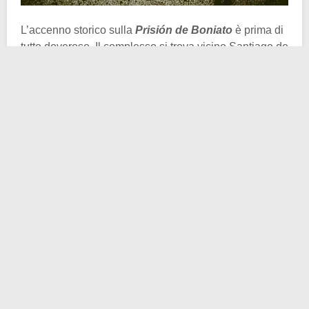
L’accenno storico sulla
Prisión de Boniato
è prima di
tutto doveroso. Il complesso si trova vicino Santiago de
Cuba, nella parte orientale dell’isola. Lo realizzò il
governo cubano di Ramón Grau nel 1945.
Dopo
l’assalto alla caserma Moncada
, Castro vi finì
prigioniero, precisamente alla cella numero 3.
Fu uno dei penitenziari più noti e più duri del sistema
carcerario cubano, in particolare per essere stato
utilizzato dal
regime castrista
come centro di
detenzione per
prigionieri politici
,
dissidenti
,
oppositori del governo
e in certi casi anche
giornalisti o attivisti. Già negli anni ’60 e ’70, Boniato
era tristemente famoso per le sue condizioni di
detenzione estremamente severe e per le accuse
ricorrenti di abusi e violazioni dei diritti umani.
Durante gli anni ’80, periodo in cui è stata scattata la