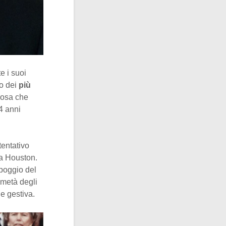
e i suoi
no dei
più
cosa che
4 anni
tentativo
 a Houston.
ppoggio del
 metà degli
e gestiva.