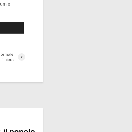
ulum e
 normale
a Thiers
 il popolo