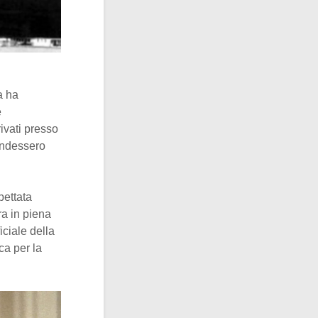
a ha
e
rivati presso
endessero
pettata
ra in piena
iciale della
ca per la