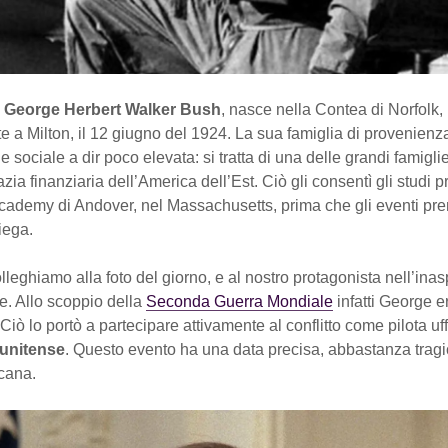
e
George Herbert Walker Bush
, nasce nella Contea di Norfolk,
 a Milton, il 12 giugno del 1924. La sua famiglia di provenienz
e sociale a dir poco elevata: si tratta di una delle grandi famigli
azia finanziaria dell’America dell’Est. Ciò gli consentì gli studi p
 Academy di Andover, nel Massachusetts, prima che gli eventi pr
iega.
colleghiamo alla foto del giorno, e al nostro protagonista nell’inas
re. Allo scoppio della
Seconda Guerra Mondiale
infatti George e
 Ciò lo portò a partecipare attivamente al conflitto come pilota uff
tunitense
. Questo evento ha una data precisa, abbastanza tragi
icana.