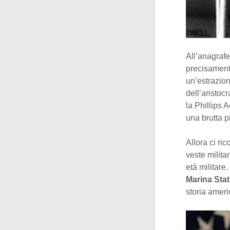
All’anagraf
precisamente
un’estrazion
dell’aristocr
la Phillips
una brutta p
Allora ci ri
veste milita
età militare.
Marina Sta
storia amer