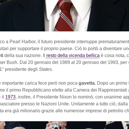
co a Pearl Harbor, il futuro presidente interruppe prematurament
sitari per supportare il proprio paese. Ciò lo portò a diventare u
ti
della sua nazione. Il
resto della vicenda bellica
è cosa nota, 
per Bush. Dal 20 gennaio del 1989 al 20 gennaio del 1993, per 
 41° presidente degli
States
.
le importante carica fece però non poca
gavetta
. Dopo un primo 
enne il primo Repubblicano eletto alla Camera dei Rappresentati
 il
1973
, inoltre, il Presidente Nixon lo nominò, con unanime a
sciatore presso le Nazioni Unite. Unitamente a tutto ciò, dalla
a era già milionario grazie alle numerose imprese di petrolio ch