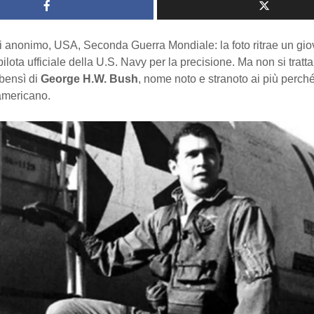
di anonimo, USA, Seconda Guerra Mondiale: la foto ritrae un gi
pilota ufficiale della U.S. Navy per la precisione. Ma non si trat
bensì di
George H.W. Bush
, nome noto e stranoto ai più perché
americano.