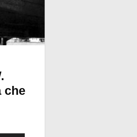
.
a che