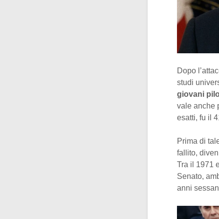
Dopo l’attac
studi univer
giovani pilo
vale anche 
esatti, fu il
Prima di ta
fallito, div
Tra il 1971 e
Senato, amba
anni sessant