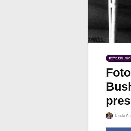
FOTO DEL GI
Foto
Bush
pres
Nicola Co