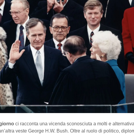
 giorno
ci racconta una vicenda sconosciuta a molti e alternativa
un’altra veste George H.W. Bush. Oltre al ruolo di politico, diplo