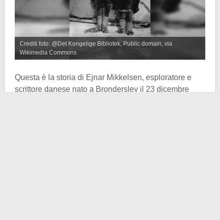
Crediti foto: @Det Kongelige Bibliotek, Public domain, via
Wikimedia Commons
Questa è la storia di Ejnar Mikkelsen, esploratore e
scrittore danese nato a Bronderslev il 23 dicembre
1880 e morto a
Copenaghen
il 1 maggio 1971.
Celebre per le sue
spedizioni in Groenlandia e
nell’Artico
, di lui sappiamo che da giovane partecipò
alla spedizione di Georg Carl Amdrup nella Terra di Re
Cristiano IX nella Gornelandia dell’Est e poi subito
dopo alla spedizione Baldwin-Ziegler nella Terra di
Francesco Giuseppe.
Nel 1906-1907, poi, organizzò insieme a Ernest de
Koven Leffingwell la spedizione polare anglo-
statunitense che trascorse un entusiasmante, in senso