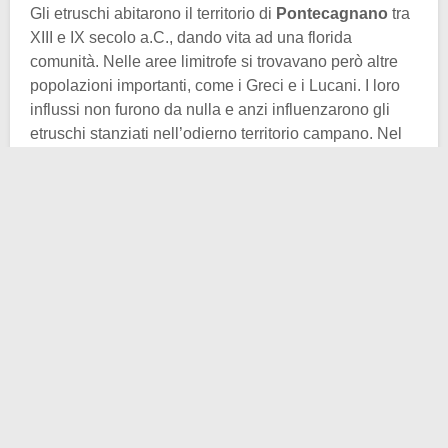
Gli etruschi abitarono il territorio di
Pontecagnano
tra
XIII e IX secolo a.C., dando vita ad una florida
comunità. Nelle aree limitrofe si trovavano però altre
popolazioni importanti, come i Greci e i Lucani. I loro
influssi non furono da nulla e anzi influenzarono gli
etruschi stanziati nell’odierno territorio campano. Nel
268 a.C. la città divenne dominio di Roma e cambiò
nome, nacque
Picentia
.
Tornando alle sepolture, queste sono estremamente
varie. Vanno dall’Età del Ferro (IX-VIII secolo a.C.) fino
al periodo imperiale romano (27 a.C.-476 d.C.). La
tomba in questione risale precisamente al IV secolo
a.C. ed è nota agli studiosi come “
Il ritorno del
guerriero
“. Il nome deriva dagli splendidi affreschi al
suo interno. Vediamoli più da vicino.