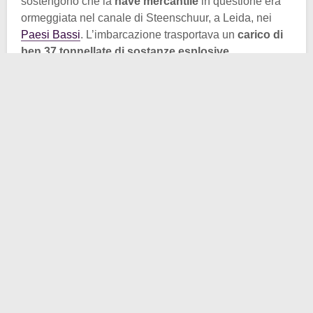
sostengono che la
nave mercantile
in questione era
ormeggiata nel canale di Steenschuur, a Leida, nei
Paesi Bassi
. L’imbarcazione trasportava un
carico di
ben 37 tonnellate di sostanze esplosive
.
Poco dopo le 16 di quel 12 gennaio 1807, ecco che
il
carico improvvisamente esplose
. Tale esplosione
pare che fu udita fino a Groninga (per darvi un’idea:
Leida dista da Groninga 222 km!). E il
timone della
nave
(la quale fu del tutto distrutta dall’esplosione), fu
scaraventato via, schiantandosi a un chilometro di
distanza, vicino all’Hoogewoerdse Poort.
La notizia del disastro si diffuse immediatamente.
Tanto che il
re Luigi Napoleone
si recò di persona sul
luogo dell’incidente, assumendo la
direzione delle
operazioni di soccorso
. Il che gli tornava anche utile
dal punto di vista politico. La sua linea di governo
prevedeva di presentarsi come un sovrano impegnato,
in modo da ottenere la fiducia del popolo.