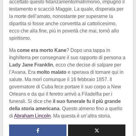
accettato questo fidanzamento/matrimonio, impugnò il
testamento e scacciò Maggie. La quale, disperata per
la morte dell’amato, nonostante per superarne la
dipartita si fosse anche convertita al cattolicesimo,
ecco che alla fine, più in povertà che mai, tornò allo
spiritismo.
Ma
come era morto Kane
? Dopo una tappa in
Inghilterra per consegnare il suo rapporto di persona a
Lady Jane Franklin
, ecco che decise di salpare per
l’Avana. Era
molto malato
e sperava di tornare qui in
salute. Ma morì comunque il 16 febbraio 1857. Il
governatore di Cuba fece portare il suo corpo a New
Orleans e da qui il feretro arrivò a Filadelfia per i
funerali. Si dice che
il suo funerale fu il più grande
della storia americana
. Questo almeno fino a quello
di
Abraham Lincoln
. Ma questa è un’altra storia.