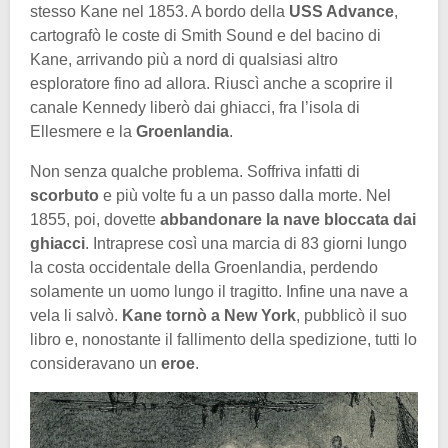
stesso Kane nel 1853. A bordo della
USS Advance
,
cartografò le coste di Smith Sound e del bacino di
Kane, arrivando più a nord di qualsiasi altro
esploratore fino ad allora. Riuscì anche a scoprire il
canale Kennedy liberò dai ghiacci, fra l’isola di
Ellesmere e la
Groenlandia
.
Non senza qualche problema. Soffriva infatti di
scorbuto
e più volte fu a un passo dalla morte. Nel
1855, poi, dovette
abbandonare la nave bloccata dai
ghiacci
. Intraprese così una marcia di 83 giorni lungo
la costa occidentale della Groenlandia, perdendo
solamente un uomo lungo il tragitto. Infine una nave a
vela li salvò.
Kane tornò a New York
, pubblicò il suo
libro e, nonostante il fallimento della spedizione, tutti lo
consideravano un
eroe
.