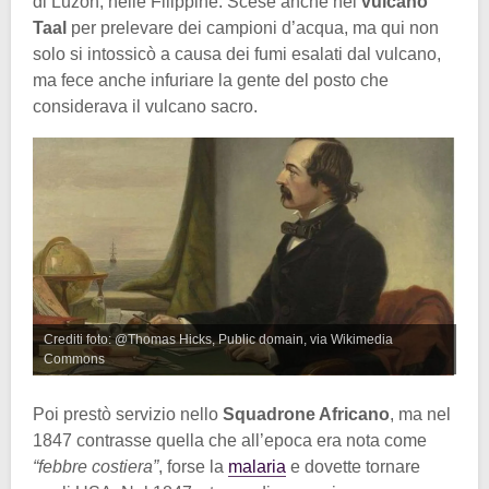
di Luzon, nelle Filippine. Scese anche nel
vulcano
Taal
per prelevare dei campioni d’acqua, ma qui non
solo si intossicò a causa dei fumi esalati dal vulcano,
ma fece anche infuriare la gente del posto che
considerava il vulcano sacro.
Crediti foto: @Thomas Hicks, Public domain, via Wikimedia
Commons
Poi prestò servizio nello
Squadrone Africano
, ma nel
1847 contrasse quella che all’epoca era nota come
“febbre costiera”
, forse la
malaria
e dovette tornare