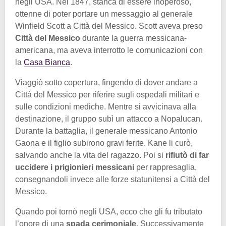
negli USA. Nel 1847, stanca di essere inoperoso,
ottenne di poter portare un messaggio al generale
Winfield Scott a Città del Messico. Scott aveva preso
Città del Messico
durante la guerra messicana-
americana, ma aveva interrotto le comunicazioni con
la
Casa Bianca
.
Viaggiò sotto copertura, fingendo di dover andare a
Città del Messico per riferire sugli ospedali militari e
sulle condizioni mediche. Mentre si avvicinava alla
destinazione, il gruppo subì un attacco a Nopalucan.
Durante la battaglia, il generale messicano Antonio
Gaona e il figlio subirono gravi ferite. Kane li curò,
salvando anche la vita del ragazzo. Poi si
rifiutò di far
uccidere i prigionieri messicani
per rappresaglia,
consegnandoli invece alle forze statunitensi a Città del
Messico.
Quando poi tornò negli USA, ecco che gli fu tributato
l’onore di una
spada cerimoniale
. Successivamente