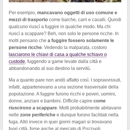
Per esempio,
mancavano oggetti di uso comune e
mezzi di trasporto
come barche, carri e cavalli. Quindi
qualcuno riuscì a fuggire in qualche modo. Ma chi
riuscì a scappare? Beh, non solo le persone ricche. In
molti pensano che
a fuggire fossero solamente le
persone ricche
. Vedendo la malparata, costoro
lasciarono le chiavi di casa a qualche schiavo o
custode
, fuggendo a game levate dalla città e
abbandonando al suo destino la servitù.
Ma a quanto pare non andò affatto così. I sopravvissuti,
infatti, appartenevano a una sezione trasversale della
popolazione. A fuggire furono ricchi e poveri, uomini,
donne, anziani e bambini. Difficile capire
come
riuscirono a scappare
. Molti probabilmente abitavano
nelle
zone periferiche
e dunque furono facilitati nella
fuga. Altri invece in quei giorni magari si trovavano
fuori città, forse anche al mercato di Pozzuoli.