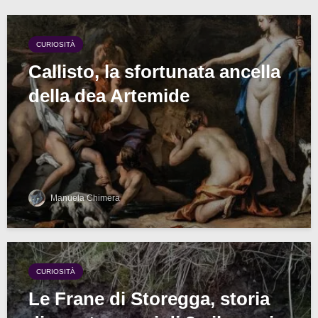
CURIOSITÀ
Callisto, la sfortunata ancella
della dea Artemide
Manuela Chimera
CURIOSITÀ
Le Frane di Storegga, storia