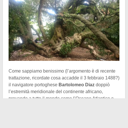
Come sappiamo benissimo (l’argomento è di recente
trattazione, ricordate cosa accadde il 3 febbraio 1488?)
il navigatore portoghese
Bartolomeo Diaz
doppiò
l’estremità meridionale del continente africano,
provando a tutto il mondo come l’Oceano Atlantico e
l’Oceano Indiano avessero un punto geografico di
comunione. Durante quel viaggio, Diaz (o Dias, che dir
si voglia) fece scalo proprio nella baia che i portoghesi
chiamarono Aguada de São Brás (l’odierna
Mossel