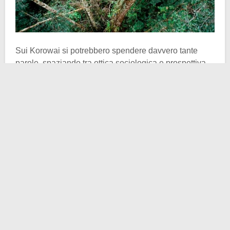
Sui Korowai si potrebbero spendere davvero tante
parole, spaziando tra ottica sociologica e prospettiva
antropologica. Il sottoscritto non è né un sociologo, né
si definisce antropologo. Aspiro ad essere uno storico
e dunque di questo vi parlo: storia. Lasciamo da parte
tutte le discussioni sul
cannibalismo rituale
e sulla
particolare
strutturazione religiosa
che
contraddistingue i Korowai. Concentriamoci invece su
un aspetto che affascina ricercatori e studiosi dagli
anni ’70
dello scorso secolo, ovvero da quando il
nostro mondo – quello globalizzato e perennemente
aggiornato – ha incontrato il loro mondo – isolato da
tutto e tutti dall’alba dei tempi, probabilmente.
Ciò che noi sappiamo sulla loro storia, sul loro modo di