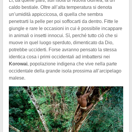
Lì, da quelle parti, sull’isola di Nuova Guinea, fa un
caldo bestiale. Oltre all’alta temperatura si denota
un’umidità appiccicosa, di quella che sembra
penetrarti la pelle per poi soffocarti da dentro. Fitte le
giungle e rare le occasioni in cui è possibile incappare
in animali o insetti innocui. Sì, perché tutto ciò che si
muove in quel luogo sperduto, dimenticato da Dio,
potrebbe ucciderti. Forse avranno pensato la stessa
identica cosa i primi occidentali ad imbattersi nei
Korowai
, popolazione indigena che vive nella parte
occidentale della grande isola prossima all’arcipelago
malese.