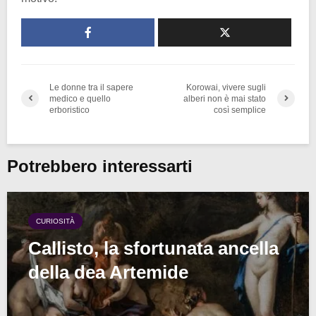
Le donne tra il sapere
Korowai, vivere sugli
medico e quello
alberi non è mai stato
erboristico
così semplice
Potrebbero interessarti
CURIOSITÀ
Callisto, la sfortunata ancella
della dea Artemide