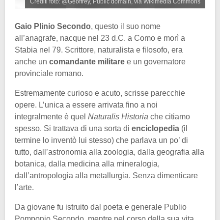
Crediti foto: @Geoffrey, Public domain, via Wikimedia Commons
Gaio Plinio Secondo
, questo il suo nome
all’anagrafe, nacque nel 23 d.C. a Como e morì a
Stabia nel 79. Scrittore, naturalista e filosofo, era
anche un
comandante militare
e un governatore
provinciale romano.
Estremamente curioso e acuto, scrisse parecchie
opere. L’unica a essere arrivata fino a noi
integralmente è quel
Naturalis Historia
che citiamo
spesso. Si trattava di una sorta di
enciclopedia
(il
termine lo inventò lui stesso) che parlava un po’ di
tutto, dall’astronomia alla zoologia, dalla geografia alla
botanica, dalla medicina alla mineralogia,
dall’antropologia alla metallurgia. Senza dimenticare
l’arte.
Da giovane fu istruito dal poeta e generale Publio
Pomponio Secondo, mentre nel corso della sua vita