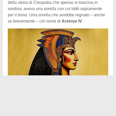
della storia di Cleopatra che spesso si trascina in
sordina: aveva una sorella con cui lottò aspramente
per il trono. Una sorella che avrebbe regnato – anche
se brevemente – col nome di
Arsinoe IV
.
Arsinoe e Cleopatra erano entrambe figlie del faraone
Tolomeo XII Aulète
; oltre a loro c’erano anche due
maschi, che con un certo spirito fantasioso vennero
chiamati Tolomeo. I fratelli crebbero in un ambiente di