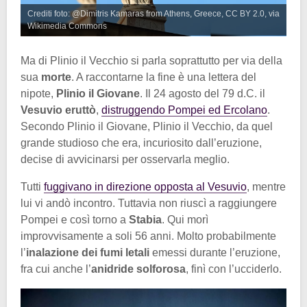
Crediti foto: @Dimitris Kamaras from Athens, Greece, CC BY 2.0, via
Wikimedia Commons
Ma di Plinio il Vecchio si parla soprattutto per via della
sua
morte
. A raccontarne la fine è una lettera del
nipote,
Plinio il Giovane
. Il 24 agosto del 79 d.C. il
Vesuvio eruttò
,
distruggendo Pompei ed Ercolano
.
Secondo Plinio il Giovane, Plinio il Vecchio, da quel
grande studioso che era, incuriosito dall’eruzione,
decise di avvicinarsi per osservarla meglio.
Tutti
fuggivano in direzione opposta al Vesuvio
, mentre
lui vi andò incontro. Tuttavia non riuscì a raggiungere
Pompei e così torno a
Stabia
. Qui morì
improvvisamente a soli 56 anni. Molto probabilmente
l’
inalazione dei fumi letali
emessi durante l’eruzione,
fra cui anche l’
anidride solforosa
, finì con l’ucciderlo.