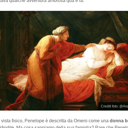
ava qualche avventura amorosa qua e là.
Crediti foto: @A
i vista fisico, Penelope è descritta da Omero come una
donna be
Afrodite. Ma cosa sappiamo della sua famiglia? Pare che Penel