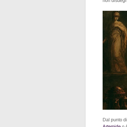
non disdegn
Dal punto d
Artemide
o 