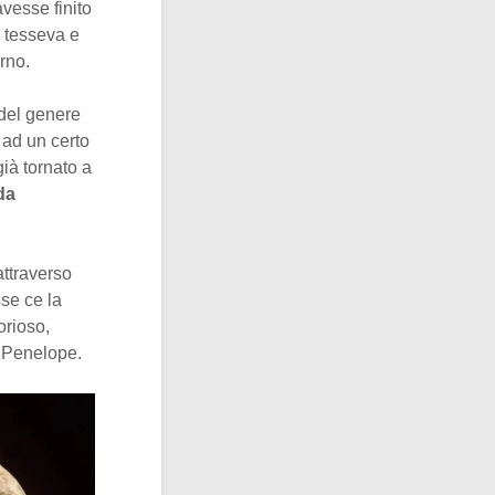
vesse finito
 tesseva e
orno.
 del genere
 ad un certo
già tornato a
da
attraverso
sse ce la
orioso,
to Penelope.