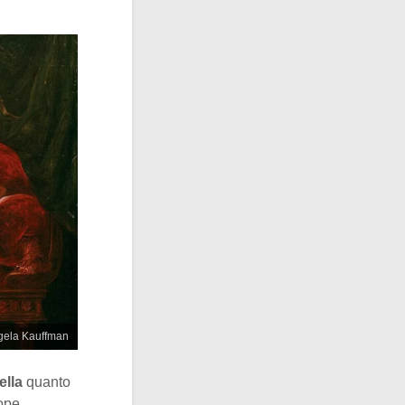
ngela Kauffman
lla
quanto
ope