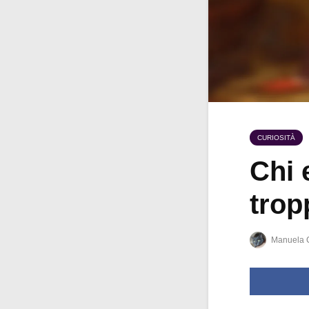
CURIOSITÀ
Chi 
trop
Manuela 