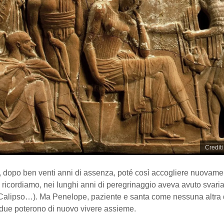
Crediti
 dopo ben venti anni di assenza, poté così accogliere nuovamen
 ricordiamo, nei lunghi anni di peregrinaggio aveva avuto svaria
 Calipso…). Ma Penelope, paziente e santa come nessuna altra 
 due poterono di nuovo vivere assieme.