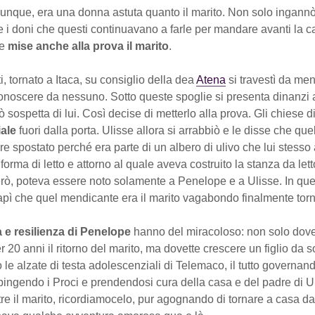
unque, era una donna astuta quanto il marito. Non solo ingannò
e i doni che questi continuavano a farle per mandare avanti la ca
re
mise anche alla prova il marito
.
ti, tornato a Itaca, su consiglio della dea
Atena
si travestì da me
conoscere da nessuno. Sotto queste spoglie si presenta dinanzi
 sospetta di lui. Così decise di metterlo alla prova. Gli chiese di
ale
fuori dalla porta. Ulisse allora si arrabbiò e le disse che que
e spostato perché era parte di un albero di ulivo che lui stesso
orma di letto e attorno al quale aveva costruito la stanza da let
però, poteva essere noto solamente a Penelope e a Ulisse. In q
pì che quel mendicante era il marito vagabondo finalmente torn
 e resilienza di Penelope
hanno del miracoloso: non solo dove
r 20 anni il ritorno del marito, ma dovette crescere un figlio da s
le alzate di testa adolescenziali di Telemaco, il tutto governan
pingendo i Proci e prendendosi cura della casa e del padre di U
e il marito, ricordiamocelo, pur agognando di tornare a casa d