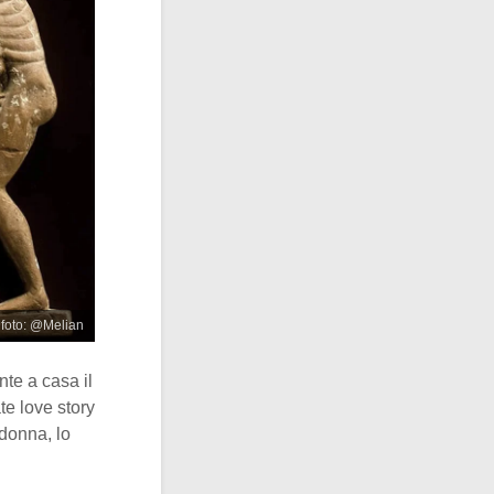
 foto: @Melian
te a casa il
te love story
donna, lo