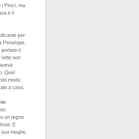
 i Proci, ma
sa e il
ndicante per
 a Penelope,
 portare il
l letto non
 aveva
to. Quel
uesto modo
ato a casa.
tte
olo
do un regno
lisse. E
a sua moglie,