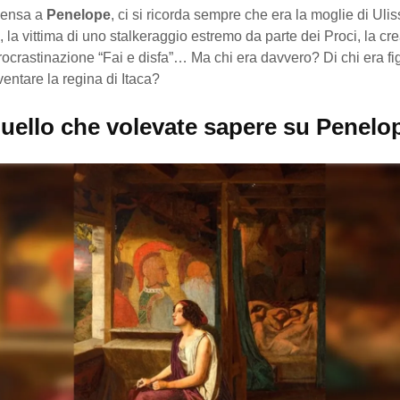
pensa a
Penelope
, ci si ricorda sempre che era la moglie di Uli
 la vittima di uno stalkeraggio estremo da parte dei Proci, la cre
rocrastinazione “Fai e disfa”… Ma chi era davvero? Di chi era f
iventare la regina di Itaca?
quello che volevate sapere su Penelo