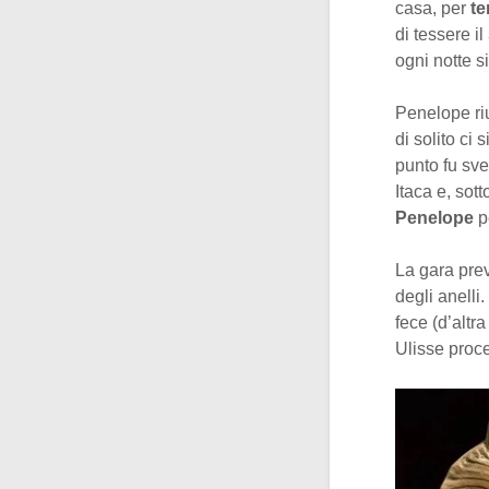
casa, per
te
di tessere il
ogni notte s
Penelope riu
di solito ci
punto fu sve
Itaca e, sot
Penelope
pe
La gara prev
degli anelli
fece (d’altra
Ulisse proce