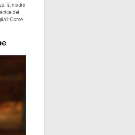
sse, la madre
atrice del
iglia? Come
pe