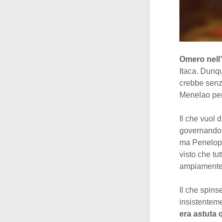
Omero nell
Itaca. Dunqu
crebbe senz
Menelao per
Il che vuol 
governando I
ma Penelope 
visto che tu
ampiamente 
Il che spins
insistentem
era astuta 