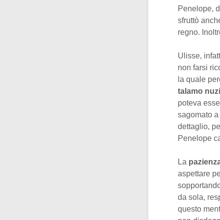
Penelope, d
sfruttò anch
regno. Inolt
Ulisse, infat
non farsi ri
la quale però
talamo nuzi
poteva esser
sagomato a f
dettaglio, 
Penelope ca
La
pazienza
aspettare pe
sopportando 
da sola, res
questo mentr