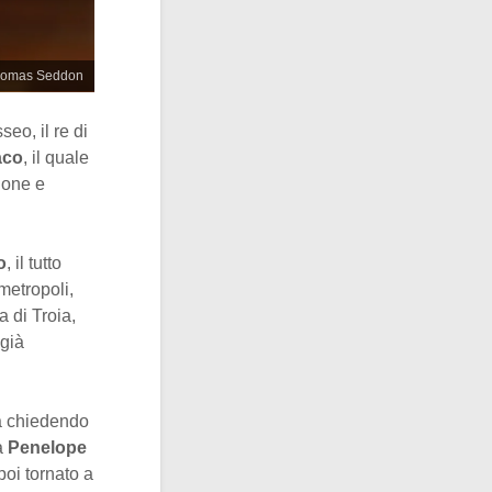
Thomas Seddon
eo, il re di
aco
, il quale
none e
o
, il tutto
metropoli,
 di Troia,
 già
ca chiedendo
a
Penelope
poi tornato a