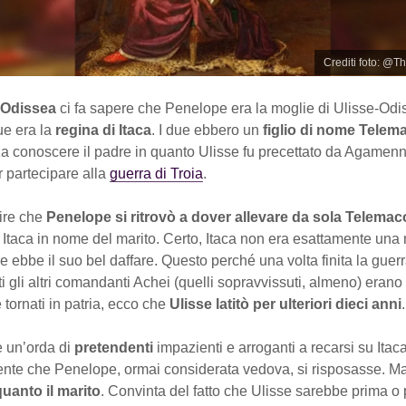
Crediti foto: @
’Odissea
ci fa sapere che Penelope era la moglie di Ulisse-Odiss
e era la
regina di Itaca
. I due ebbero un
figlio di nome Telem
a conoscere il padre in quanto Ulisse fu precettato da Agamen
 partecipare alla
guerra di Troia
.
dire che
Penelope si ritrovò a dover allevare da sola Telemac
taca in nome del marito. Certo, Itaca non era esattamente una 
ebbe il suo bel daffare. Questo perché una volta finita la guerra
tti gli altri comandanti Achei (quelli sopravvissuti, almeno) erano
tornati in patria, ecco che
Ulisse latitò per ulteriori dieci anni
.
e un’orda di
pretendenti
impazienti e arroganti a recarsi su Ita
ente che Penelope, ormai considerata vedova, si risposasse. M
quanto il marito
. Convinta del fatto che Ulisse sarebbe prima o 