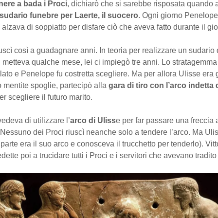
nere a bada i Proci
, dichiarò che si sarebbe risposata quando a
sudario funebre per Laerte, il suocero
. Ogni giorno Penelope
i alzava di soppiatto per disfare ciò che aveva fatto durante il gi
scì così a guadagnare anni. In teoria per realizzare un sudario
 si metteva qualche mese, lei ci impiegò tre anni. Lo stratagemma
lato e Penelope fu costretta scegliere. Ma per allora Ulisse era 
to mentite spoglie, partecipò alla
gara di tiro con l’arco indetta 
r scegliere il futuro marito.
edeva di utilizzare l’
arco di Uliss
e per far passare una freccia 
. Nessuno dei Proci riuscì neanche solo a tendere l’arco. Ma Uli
 parte era il suo arco e conosceva il trucchetto per tenderlo). Vitt
dette poi a trucidare tutti i Proci e i servitori che avevano tradi