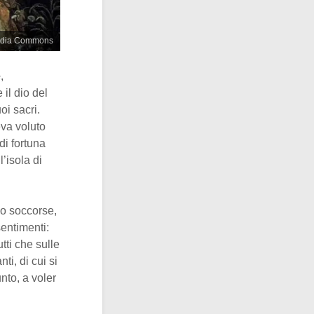
imedia Commons
e
,
il dio del
oi sacri.
va voluto
di fortuna
’isola di
 Lo soccorse,
sentimenti:
tti che sulle
i, di cui si
nto, a voler