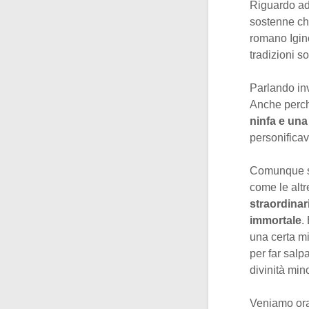
Riguardo ad 
sostenne c
romano Igino
tradizioni s
Parlando inv
Anche perché
ninfa e una
personificav
Comunque si
come le altr
straordinar
immortale
.
una certa mi
per far salp
divinità min
Veniamo ora