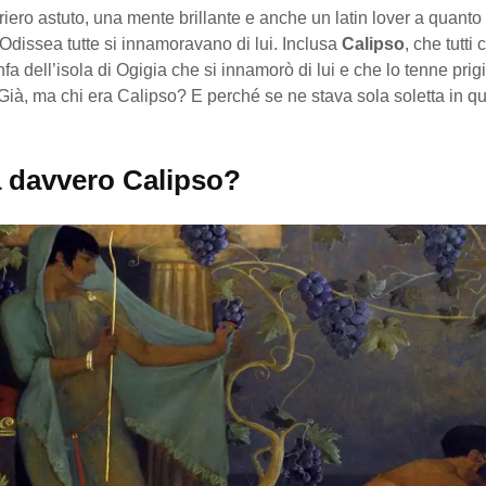
riero astuto, una mente brillante e anche un latin lover a quanto
Odissea tutte si innamoravano di lui. Inclusa
Calipso
, che tutti
nfa dell’isola di Ogigia che si innamorò di lui e che lo tenne prig
Già, ma chi era Calipso? E perché se ne stava sola soletta in qu
a davvero Calipso?