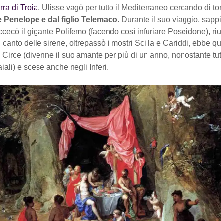
rra di Troia
, Ulisse vagò per tutto il Mediterraneo cercando di t
 Penelope e dal figlio Telemaco
. Durante il suo viaggio, sap
ccecò il gigante Polifemo (facendo così infuriare Poseidone), riu
l canto delle sirene, oltrepassò i mostri Scilla e Cariddi, ebbe 
Circe (divenne il suo amante per più di un anno, nonostante tut
aiali) e scese anche negli Inferi.