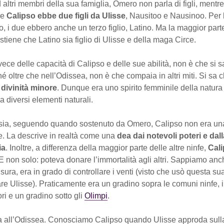
altri membri della sua famiglia, Omero non parla di figli, mentr
he
Calipso ebbe due figli da Ulisse
, Nausitoo e Nausinoo. Per l
, i due ebbero anche un terzo figlio, Latino. Ma la maggior part
ostiene che Latino sia figlio di Ulisse e della maga Circe.
ece delle capacità di Calipso e delle sue abilità, non è che si s
 oltre che nell’Odissea, non è che compaia in altri miti. Si sa 
 divinità minore
. Dunque era uno spirito femminile della natura
a diversi elementi naturali.
a, seguendo quando sostenuto da Omero, Calipso non era una
e. La descrive in realtà come una
dea dai notevoli poteri e dal
ia
. Inoltre, a differenza della maggior parte delle altre ninfe,
Cali
 E non solo: poteva donare l’immortalità agli altri. Sappiamo anc
sura, era in grado di controllare i venti (visto che usò questa su
are Ulisse). Praticamente era un gradino sopra le comuni ninfe,
ori e un gradino sotto gli
Olimpi
.
 all’Odissea. Conosciamo Calipso quando Ulisse approda sulla