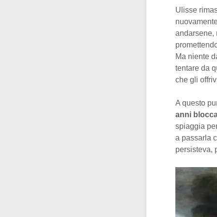
Ulisse rimas
nuovamente a
andarsene, 
promettendo
Ma niente da
tentare da q
che gli offr
A questo pu
anni blocca
spiaggia per
a passarla c
persisteva,