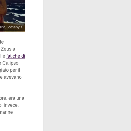
lint, Sotheby’s
te
a Zeus a
elle
fatiche di
e Calipso
iato per il
he avevano
ore, era una
, invece,
 marine