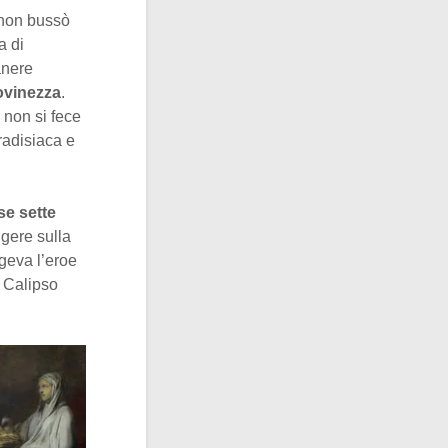
a non bussò
a di
anere
iovinezza
.
 non si fece
radisiaca e
se sette
gere sulla
ngeva l’eroe
a Calipso