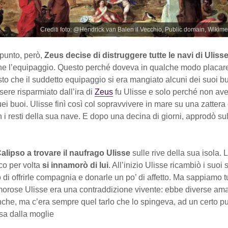
Crediti foto: @Hendrick van Balen il Vecchio, Public domain, Wik
 punto, però,
Zeus decise di distruggere tutte le navi di Uliss
 l’equipaggio. Questo perché doveva in qualche modo placare 
isto che il suddetto equipaggio si era mangiato alcuni dei suoi bu
sere risparmiato dall’ira di
Zeus
fu Ulisse e solo perché non ave
i buoi. Ulisse finì così col sopravvivere in mare su una zattera 
n i resti della sua nave. E dopo una decina di giorni, approdò sull
alipso a trovare il naufrago Ulisse
sulle rive della sua isola.
co per volta
si innamorò di lui
. All’inizio Ulisse ricambiò i suoi 
o di offrirle compagnia e donarle un po’ di affetto. Ma sappiamo tu
orose Ulisse era una contraddizione vivente: ebbe diverse amant
he, ma c’era sempre quel tarlo che lo spingeva, ad un certo pu
sa dalla moglie