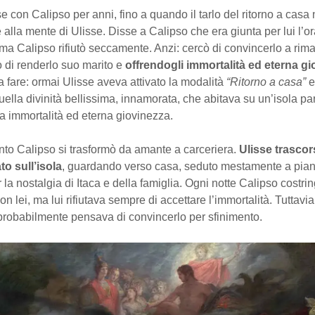
e con Calipso per anni, fino a quando il tarlo del ritorno a cas
lla mente di Ulisse. Disse a Calipso che era giunta per lui l’or
ma Calipso rifiutò seccamente. Anzi: cercò di convincerlo a rim
 di renderlo suo marito e
offrendogli immortalità ed eterna g
 fare: ormai Ulisse aveva attivato la modalità
“Ritorno a casa”
e
uella divinità bellissima, innamorata, che abitava su un’isola pa
iva immortalità ed eterna giovinezza.
nto Calipso si trasformò da amante a carceriera.
Ulisse trascor
to sull’isola
, guardando verso casa, seduto mestamente a pian
 la nostalgia di Itaca e della famiglia. Ogni notte Calipso costri
on lei, ma lui rifiutava sempre di accettare l’immortalità. Tuttavi
 probabilmente pensava di convincerlo per sfinimento.