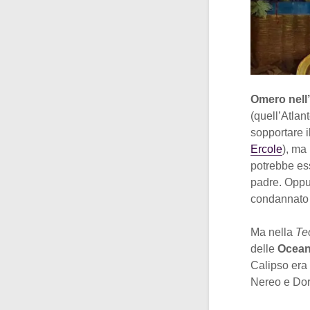
Omero nell
(quell’Atlan
sopportare i
Ercole
), ma
potrebbe es
padre. Oppu
condannato 
Ma nella
Te
delle
Ocean
Calipso era
Nereo e Dor