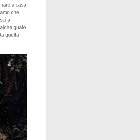
ornare a casa
piamo che
scì a
qualche guaio
ta quella