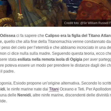
Crediti foto: @Sir William Russell F
’Odissea
ci fa sapere che
Calipso era la figlia del Titano Atlan
te, quello che alla fine della Titanomachia venne condannato d
l peso del cielo per l’eternità e che abbiamo incrociato in una d
 non ci dice nulla sulla madre. Seguendo questa teoria, ecco ch
sere stata
esiliata nella remota isola di Ogigia
per aver partegg
re poteva essere un modo per prendere le distanze dagli dei c
il padre.
ogonia
, Esiodo propone un’origine alternativa. Secondo lo scritt
idi
, le ninfe marine nate dai
Titani
Oceano e Teti. Per Apollodoro
 una delle
Nereidi
, altre ninfe marine, discendenti delle divinità
ide.