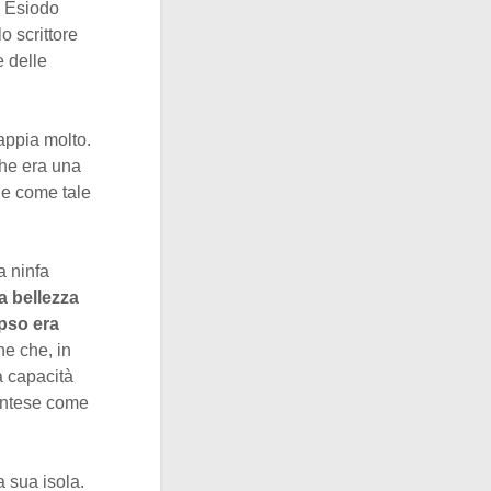
e Esiodo
o scrittore
e delle
appia molto.
che era una
 e come tale
 ninfa
la bellezza
pso era
he che, in
a capacità
 intese come
 sua isola.