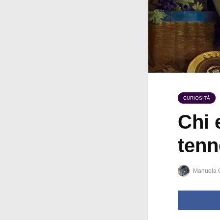
CURIOSITÀ
Chi 
tenn
Manuela 