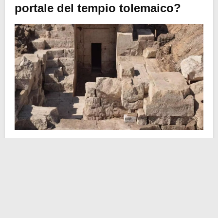
portale del tempio tolemaico?
A guidare questi scavi archeologi è il dottor Mohamed
Ismail Khaled. La scoperta è assai importante in
quanto apre la strada alla possibilità di
nuovi scavi
nel sito del tempio
. E in effetti, una grande parte del
tempio è ancora sepolta.
Khaled ha spiegato in un comunicato stampa che la