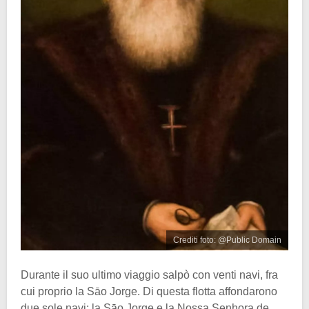
Crediti foto: @Public Domain
Durante il suo ultimo viaggio salpò con venti navi, fra
cui proprio la Sāo Jorge. Di questa flotta affondarono
due sole navi: la Sāo Jorge e la Nossa Senhora de