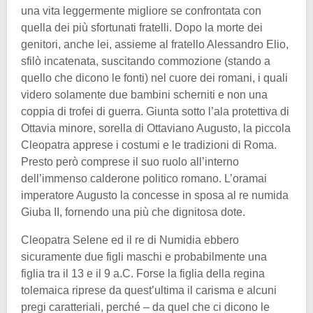
una vita leggermente migliore se confrontata con
quella dei più sfortunati fratelli. Dopo la morte dei
genitori, anche lei, assieme al fratello Alessandro Elio,
sfilò incatenata, suscitando commozione (stando a
quello che dicono le fonti) nel cuore dei romani, i quali
videro solamente due bambini scherniti e non una
coppia di trofei di guerra. Giunta sotto l’ala protettiva di
Ottavia minore, sorella di Ottaviano Augusto, la piccola
Cleopatra apprese i costumi e le tradizioni di Roma.
Presto però comprese il suo ruolo all’interno
dell’immenso calderone politico romano. L’oramai
imperatore Augusto la concesse in sposa al re numida
Giuba II, fornendo una più che dignitosa dote.
Cleopatra Selene ed il re di Numidia ebbero
sicuramente due figli maschi e probabilmente una
figlia tra il 13 e il 9 a.C. Forse la figlia della regina
tolemaica riprese da quest’ultima il carisma e alcuni
pregi caratteriali, perché – da quel che ci dicono le