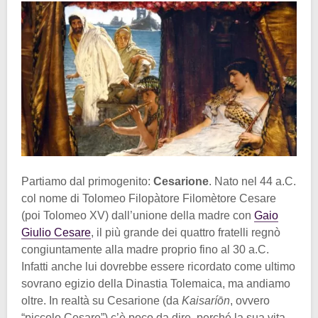
Partiamo dal primogenito:
Cesarione
. Nato nel 44 a.C.
col nome di Tolomeo Filopàtore Filomètore Cesare
(poi Tolomeo XV) dall’unione della madre con
Gaio
Giulio Cesare
, il più grande dei quattro fratelli regnò
congiuntamente alla madre proprio fino al 30 a.C.
Infatti anche lui dovrebbe essere ricordato come ultimo
sovrano egizio della Dinastia Tolemaica, ma andiamo
oltre. In realtà su Cesarione (da
Kaisaríōn
, ovvero
“piccolo Cesare”) c’è poco da dire, perché la sua vita