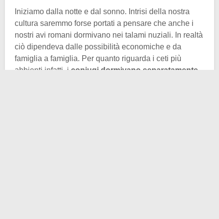
Iniziamo dalla notte e dal sonno. Intrisi della nostra
cultura saremmo forse portati a pensare che anche i
nostri avi romani dormivano nei talami nuziali. In realtà
ciò dipendeva dalle possibilità economiche e da
famiglia a famiglia. Per quanto riguarda i ceti più
abbienti infatti, i
coniugi dormivano separatamente
in camere separate. Se la
pecunia
era insufficiente ad
avere una casa grande e con molte stanze, allora si
dormiva tutti insieme appasionatamente.
E quando suonava la sveglia (naturale)? Ancora una
volta non cadiamo in una trappola culturale e non
pensiamo subito alla normale
colazione
. In realtà
c’entra ancora una volta la disponibilità economica. I
più poveri difatti bevevano solo un po’ d’acqua
all’inizio della loro giornata, senza cibarsi.