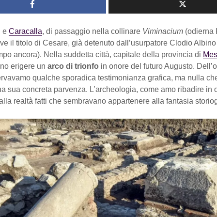
. e
Caracalla
, di passaggio nella collinare
Viminacium
(odierna 
eve il titolo di Cesare, già detenuto dall’usurpatore Clodio Albin
po ancora). Nella suddetta città, capitale della provincia di
Mes
anno erigere un
arco di trionfo
in onore del futuro Augusto. Dell’
rvavamo qualche sporadica testimonianza grafica, ma nulla ch
na sua concreta parvenza. L’archeologia, come amo ribadire in 
 alla realtà fatti che sembravano appartenere alla fantasia storiog