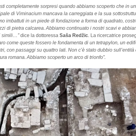
sti completamente sorpresi quando abbiamo scoperto che in un t
ipale di Viminacium mancava la carreggiata e la sua sottostruttur
mo imbattuti in un piede di fondazione a forma di quadrato, costr
zi di pietra calcarea. Abbiamo continuato i nostri scavi e abbi
di simili…”
dice la dottoressa
Saša Redžic
. La ricercatrice prose
iaro come queste fossero le fondamenta di un tetrapylon, un edifi
tri, con passaggi su quattro lati. Non c’è stato dubbio sull’entità 
ttura romana. Abbiamo scoperto un arco di trionfo”.