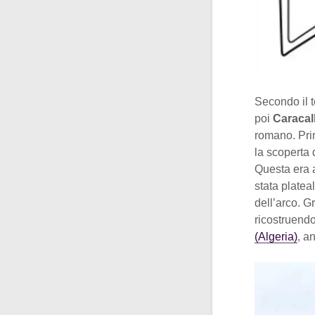
Secondo il t
poi
Caracal
romano. Prim
la scoperta 
Questa era a
stata platea
dell’arco. G
ricostruendo
(Algeria)
, a