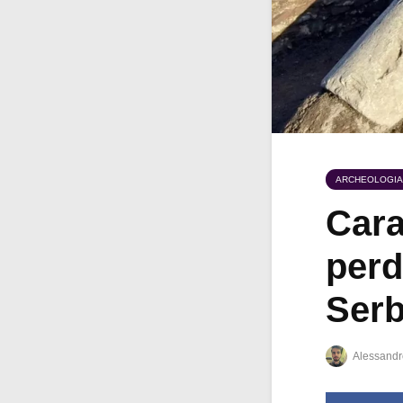
ARCHEOLOGIA
Cara
perd
Serb
Alessandr