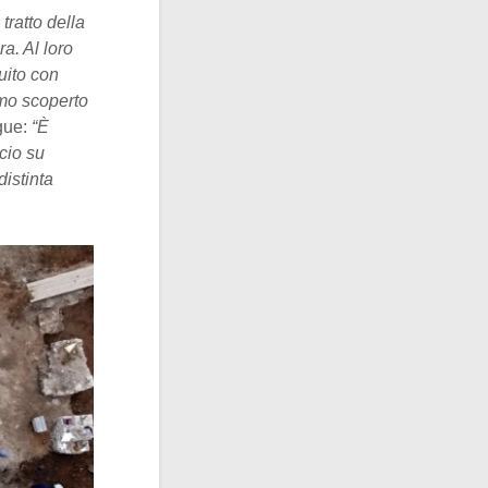
ratto della
a. Al loro
uito con
amo scoperto
gue:
“È
cio su
distinta