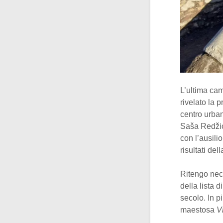
L’ultima cam
rivelato la 
centro urba
Saša Redžić,
con l’ausil
risultati de
Ritengo nece
della lista 
secolo. In p
maestosa
V