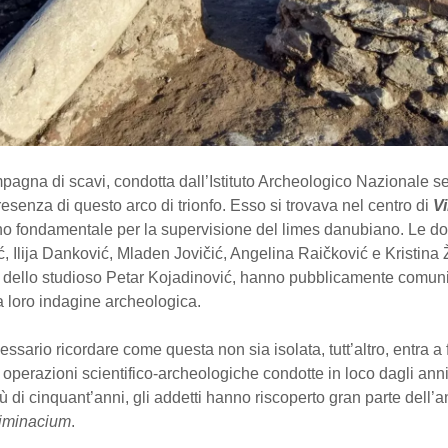
pagna di scavi, condotta dall’Istituto Archeologico Nazionale s
presenza di questo arco di trionfo. Esso si trovava nel centro di
V
no fondamentale per la supervisione del limes danubiano. Le do
 Ilija Danković, Mladen Jovičić, Angelina Raičković e Kristina 
io dello studioso Petar Kojadinović, hanno pubblicamente comuni
lla loro indagine archeologica.
ssario ricordare come questa non sia isolata, tutt’altro, entra a 
di operazioni scientifico-archeologiche condotte in loco dagli ann
iù di cinquant’anni, gli addetti hanno riscoperto gran parte dell’a
iminacium
.