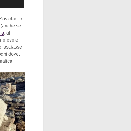
Kostolac, in
o (anche se
ia
, gli
onorevole
e lasciasse
ogni dove,
rafica.