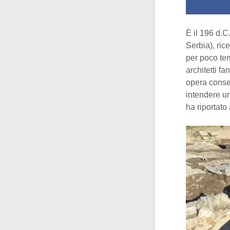
È il 196 d.C
Serbia), ric
per poco tem
architetti f
opera conse
intendere u
ha riportato