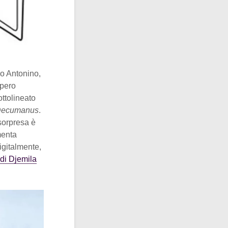
io Antonino,
mpero
ottolineato
Decumanus
.
 sorpresa è
menta
igitalmente,
 di Djemila