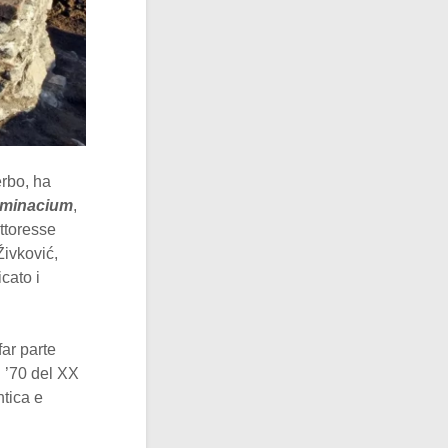
erbo, ha
iminacium
,
ttoresse
Živković,
cato i
far parte
i ’70 del XX
ntica e