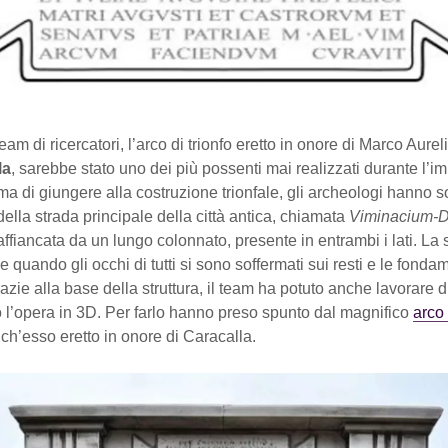
eam di ricercatori, l’arco di trionfo eretto in onore di Marco Aurel
la
, sarebbe stato uno dei più possenti mai realizzati durante l’i
a di giungere alla costruzione trionfale, gli archeologi hanno s
della strada principale della città antica, chiamata
Viminacium-
ffiancata da un lungo colonnato, presente in entrambi i lati. La
le quando gli occhi di tutti si sono soffermati sui resti e le fonda
razie alla base della struttura, il team ha potuto anche lavorare d
 l’opera in 3D. Per farlo hanno preso spunto dal magnifico
arco
nch’esso eretto in onore di Caracalla.