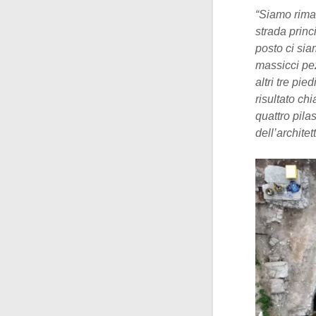
“Siamo rima
strada princ
posto ci sia
massicci pez
altri tre pie
risultato ch
quattro pilas
dell’archite