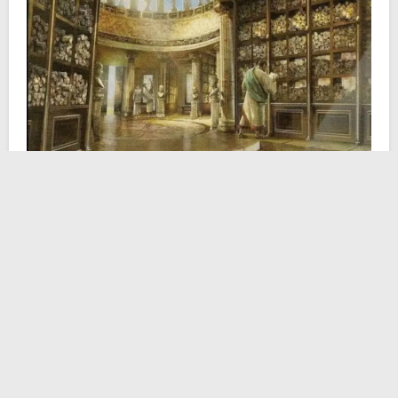
Tuttavia, la costruzione della grandiosa Biblioteca
avvenne probabilmente solo sotto il regno di
Tolomeo
II
Filadelfo, contemporaneamente alla costruzione del
Faro
di Alessandria. Una volta ultimati i lavori di
costruzione, la Biblioteca acquisì rapidamente molti
rotoli di papiro.