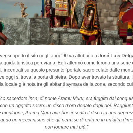
aver scoperto il sito negli anni ’90 va attribuito a
José Luis Delg
na guida turistica peruviana. Egli affermò come furono una serie 
tutti incentrati su questo presunto “portale sacro celato dalle mont
e oggi si trova la porta di pietra. Dopo aver trovato la struttura, 
 locale già nota tra gli abitanti aymara della zona, secondo cui
ico sacerdote inca, di nome Aramu Muru, era fuggito dai conqui
con un oggetto sacro: un disco d’oro donato dagli dei. Raggiunt
e montagne, Aramu Muru avrebbe inserito il disco in una depres
ivando un meccanismo che gli permise di entrare in un’altra dim
non tornare mai più.”