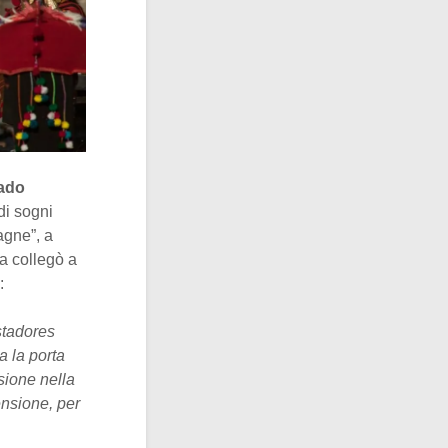
ado
di sogni
agne”, a
la collegò a
:
stadores
a la porta
sione nella
ensione, per