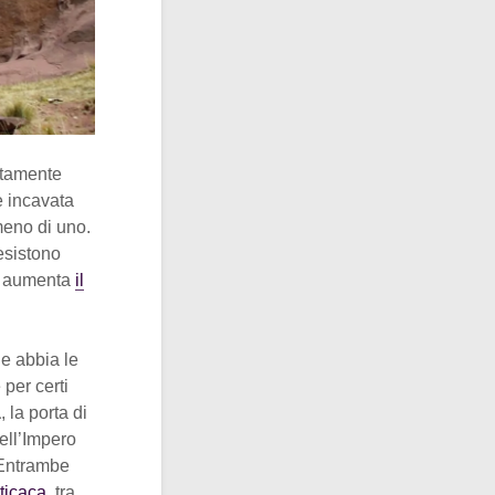
ttamente
 è incavata
meno di uno.
esistono
te aumenta
il
he abbia le
 per certi
a
, la porta di
ell’Impero
 Entrambe
iticaca
, tra