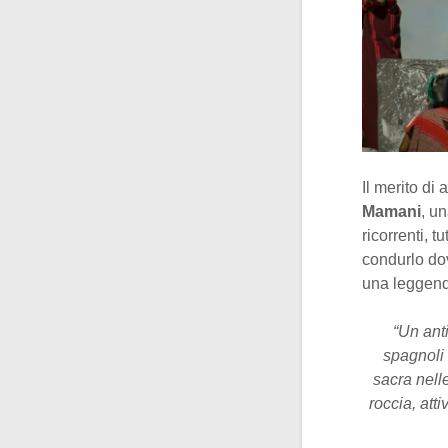
Il merito di 
Mamani
, u
ricorrenti, 
condurlo dov
una leggenda
“Un ant
spagnoli 
sacra nell
roccia, att