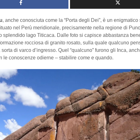
u
, anche conosciuta come la “Porta degli Dei”, è un enigmatico 
ituato nel Perù meridionale, precisamente nella regione di Pun
o splendido lago Titicaca. Dalle foto si capisce abbastanza ben
a formazione rocciosa di granito rosato, sulla quale qualcuno pe
 sorta di varco d’ingresso. Quel “qualcuno” furono gli Inca, anc
con le conoscenze odierne – stabilire come e quando.