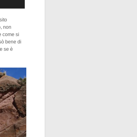
sito
o, non
e come si
nsò bene di
he se è