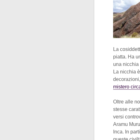
La cosiddett
piatta. Ha u
una nicchia 
La nicchia è
decorazioni,
mistero circ
Oltre alle n
stesse carat
versi contr
Aramu Muru s
Inca. In par
queste civil