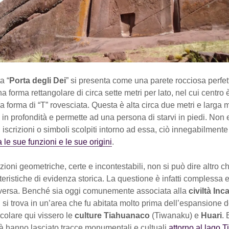
a “
Porta degli Dei
” si presenta come una parete rocciosa perfe
na forma rettangolare di circa sette metri per lato, nel cui centro
a forma di “T” rovesciata. Questa è alta circa due metri e larga 
 in profondità e permette ad una persona di starvi in piedi. Non 
 iscrizioni o simboli scolpiti intorno ad essa, ciò innegabilmen
a le sue funzioni e le sue origini
.
ozioni geometriche, certe e incontestabili, non si può dire altro c
teristiche di evidenza storica. La questione è infatti complessa e
oversa. Benché sia oggi comunemente associata alla
civiltà Inc
i trova in un’area che fu abitata molto prima dell’espansione d
ticolare qui vissero le
culture Tiahuanaco
(Tiwanaku) e
Huari
.
tà hanno lasciato tracce monumentali e cultuali
attorno al lago T