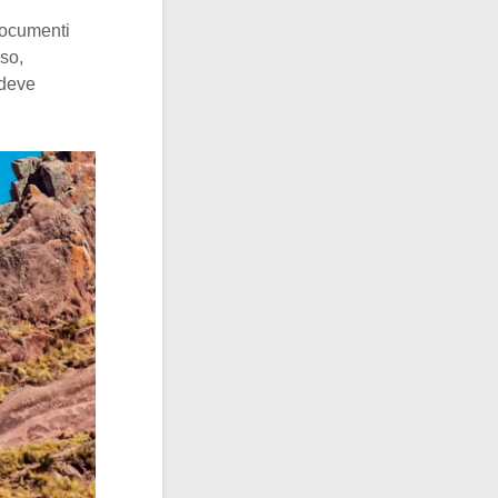
 documenti
aso,
 deve