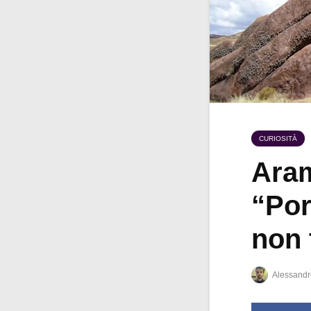
CURIOSITÀ
Aram
“Por
non 
Alessandr