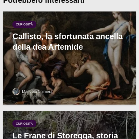
Potrebbero interessarti
CURIOSITÀ
Callisto, la sfortunata ancella
della dea Artemide
Manuela Chimera
CURIOSITÀ
Le Frane di Storegga, storia