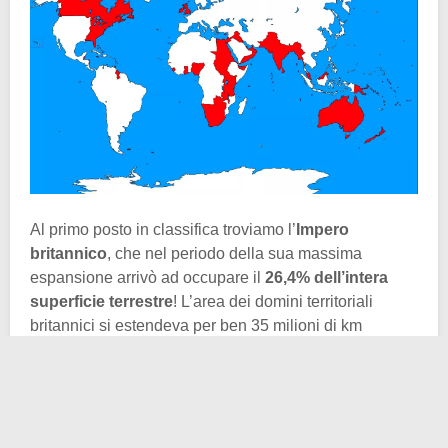
Al primo posto in classifica troviamo l’
Impero
britannico
, che nel periodo della sua massima
espansione arrivò ad occupare il
26,4% dell’intera
superficie terrestre
! L’area dei domini territoriali
britannici si estendeva per ben 35 milioni di km
quadrati. L’Impero romano che al suo apice ne
occupava “solamente” 5 milioni impallidisce al
confronto. Questa costruzione politica crebbe
rapidamente a partire dai possedimenti d’oltremare e
gli scali commerciali creati a partire dal XVI secolo.