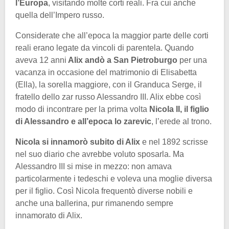
l’Europa
, visitando molte corti reali. Fra cui anche
quella dell’Impero russo.
Considerate che all’epoca la maggior parte delle corti
reali erano legate da vincoli di parentela. Quando
aveva 12 anni
Alix andò a San Pietroburgo
per una
vacanza in occasione del matrimonio di Elisabetta
(Ella), la sorella maggiore, con il Granduca Serge, il
fratello dello zar russo Alessandro III. Alix ebbe così
modo di incontrare per la prima volta
Nicola II, il figlio
di Alessandro e all’epoca lo zarevic
, l’erede al trono.
Nicola si innamorò subito di Alix
e nel 1892 scrisse
nel suo diario che avrebbe voluto sposarla. Ma
Alessandro III si mise in mezzo: non amava
particolarmente i tedeschi e voleva una moglie diversa
per il figlio. Così Nicola frequentò diverse nobili e
anche una ballerina, pur rimanendo sempre
innamorato di Alix.