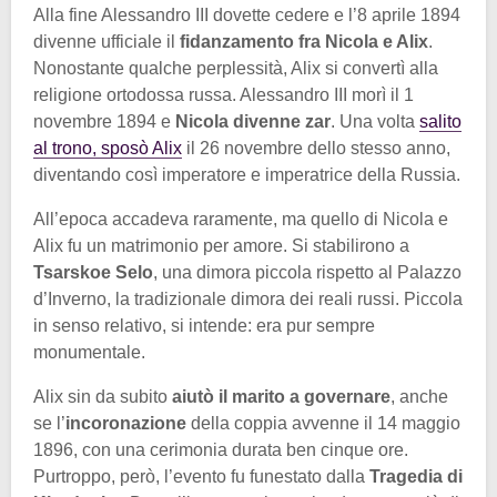
Alla fine Alessandro III dovette cedere e l’8 aprile 1894
divenne ufficiale il
fidanzamento fra Nicola e Alix
.
Nonostante qualche perplessità, Alix si convertì alla
religione ortodossa russa. Alessandro III morì il 1
novembre 1894 e
Nicola divenne zar
. Una volta
salito
al trono, sposò Alix
il 26 novembre dello stesso anno,
diventando così imperatore e imperatrice della Russia.
All’epoca accadeva raramente, ma quello di Nicola e
Alix fu un matrimonio per amore. Si stabilirono a
Tsarskoe Selo
, una dimora piccola rispetto al Palazzo
d’Inverno, la tradizionale dimora dei reali russi. Piccola
in senso relativo, si intende: era pur sempre
monumentale.
Alix sin da subito
aiutò il marito a governare
, anche
se l’
incoronazione
della coppia avvenne il 14 maggio
1896, con una cerimonia durata ben cinque ore.
Purtroppo, però, l’evento fu funestato dalla
Tragedia di