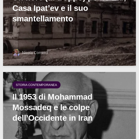
Casa Ipat’ev e il suo
smantellamento
Nicola Comerci
STORIA CONTEMPORANEA
Il 1953 di Mohammad
Mossadeq e le colpe
dell’Occidente in Iran