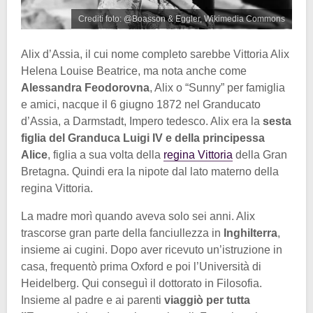
Crediti foto: @Boasson & Eggler, Wikimedia Commons
Alix d’Assia, il cui nome completo sarebbe Vittoria Alix
Helena Louise Beatrice, ma nota anche come
Alessandra Feodorovna
, Alix o “Sunny” per famiglia
e amici, nacque il 6 giugno 1872 nel Granducato
d’Assia, a Darmstadt, Impero tedesco. Alix era la
sesta
figlia del Granduca Luigi IV e della principessa
Alice
, figlia a sua volta della
regina Vittoria
della Gran
Bretagna. Quindi era la nipote dal lato materno della
regina Vittoria.
La madre morì quando aveva solo sei anni. Alix
trascorse gran parte della fanciullezza in
Inghilterra
,
insieme ai cugini. Dopo aver ricevuto un’istruzione in
casa, frequentò prima Oxford e poi l’Università di
Heidelberg. Qui conseguì il dottorato in Filosofia.
Insieme al padre e ai parenti
viaggiò per tutta