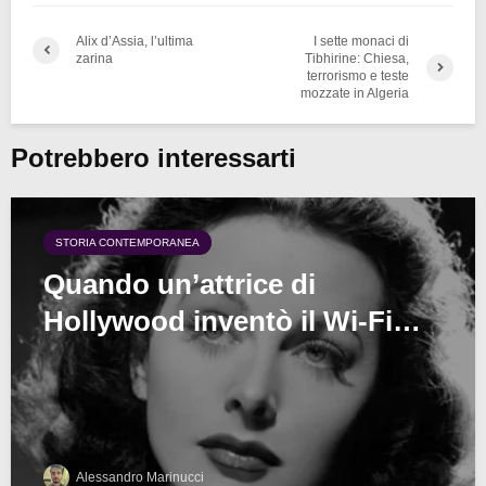
Alix d’Assia, l’ultima
I sette monaci di
zarina
Tibhirine: Chiesa,
terrorismo e teste
mozzate in Algeria
Potrebbero interessarti
STORIA CONTEMPORANEA
Quando un’attrice di
Hollywood inventò il Wi-Fi…
Alessandro Marinucci