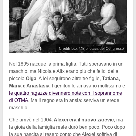
Crediti foto: @Biblioteca del Congresso
Nel 1895 nacque la prima figlia. Tutti speravano in un
maschio, ma Nicola e Alix erano più che felici della
piccola
Olga
. A lei seguirono altre tre figlie,
Tatiana,
Maria e Anastasia
. I genitori le amavano moltissimo e
le quattro ragazze divennero note con il soprannome
di OTMA
. Ma il regno era in ansia: serviva un erede
maschio.
Che arrivò nel 1904.
Alexei era il nuovo zarevic
, ma
la gioia della famiglia reale durò ben poco. Poco dopo
la sua nascita si resero conto che Alexei soffriva di