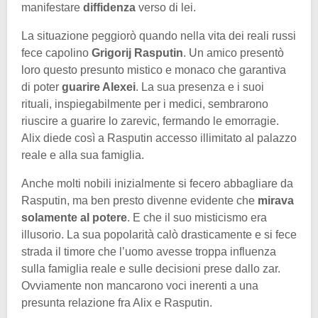
manifestare
diffidenza
verso di lei.
La situazione peggiorò quando nella vita dei reali russi
fece capolino
Grigorij Rasputin
. Un amico presentò
loro questo presunto mistico e monaco che garantiva
di poter
guarire Alexei
. La sua presenza e i suoi
rituali, inspiegabilmente per i medici, sembrarono
riuscire a guarire lo zarevic, fermando le emorragie.
Alix diede così a Rasputin accesso illimitato al palazzo
reale e alla sua famiglia.
Anche molti nobili inizialmente si fecero abbagliare da
Rasputin, ma ben presto divenne evidente che
mirava
solamente al potere
. E che il suo misticismo era
illusorio. La sua popolarità calò drasticamente e si fece
strada il timore che l’uomo avesse troppa influenza
sulla famiglia reale e sulle decisioni prese dallo zar.
Ovviamente non mancarono voci inerenti a una
presunta relazione fra Alix e Rasputin.