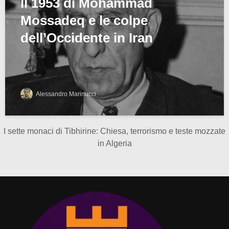
Il 1953 di Mohammad
Mossadeq e le colpe
dell’Occidente in Iran
Alessandro Marinucci
I sette monaci di Tibhirine: Chiesa, terrorismo e teste mozzate
in Algeria