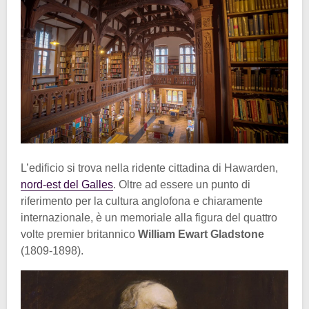
L’edificio si trova nella ridente cittadina di Hawarden,
nord-est del Galles
. Oltre ad essere un punto di
riferimento per la cultura anglofona e chiaramente
internazionale, è un memoriale alla figura del quattro
volte premier britannico
William Ewart Gladstone
(1809-1898).