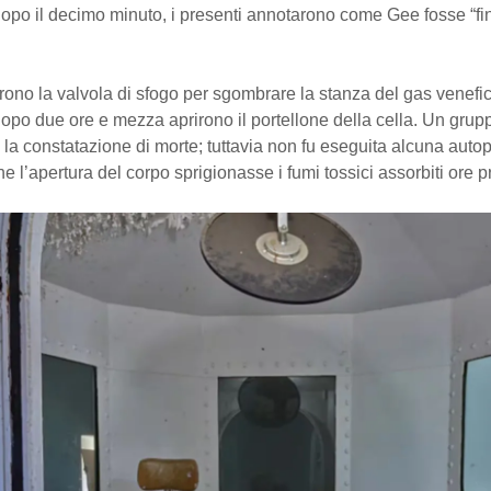
dopo il decimo minuto, i presenti annotarono come Gee fosse “f
rirono la valvola di sfogo per sgombrare la stanza del gas venefi
po due ore e mezza aprirono il portellone della cella. Un grupp
 la constatazione di morte; tuttavia non fu eseguita alcuna autop
e l’apertura del corpo sprigionasse i fumi tossici assorbiti ore p