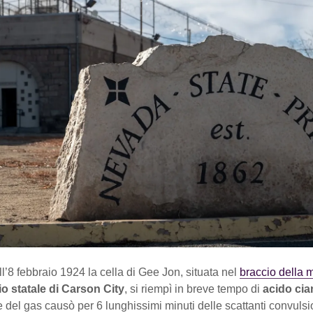
ll’8 febbraio 1924 la cella di Gee Jon, situata nel
braccio della 
io statale di Carson City
, si riempì in breve tempo di
acido cia
 del gas causò per 6 lunghissimi minuti delle scattanti convulsi