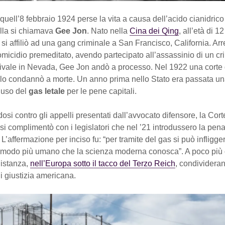
uell’8 febbraio 1924 perse la vita a causa dell’acido cianidric
ella si chiamava
Gee Jon
. Nato nella
Cina dei Qing
, all’età di 
si affiliò ad una gang criminale a San Francisco, California. Arr
omicidio premeditato, avendo partecipato all’assassinio di un cr
ivale in Nevada, Gee Jon andò a processo. Nel 1922 una corte d
lo condannò a morte. Un anno prima nello Stato era passata u
’uso del
gas letale
per le pene capitali.
si contro gli appelli presentati dall’avvocato difensore, la Co
i complimentò con i legislatori che nel ’21 introdussero la pena
. L’affermazione per inciso fu: “per tramite del gas si può infligg
l modo più umano che la scienza moderna conosca”. A poco più 
distanza,
nell’Europa sotto il tacco del Terzo Reich
, condivideran
di giustizia americana.