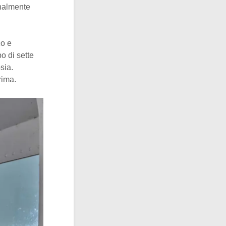
inalmente
co e
o di sette
sia.
rima.