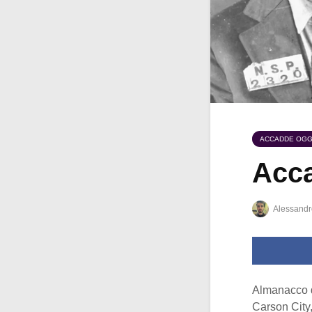
ACCADDE OGG
Acca
Alessandr
Almanacco d
Carson City,