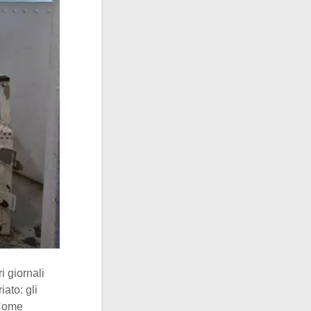
i giornali
iato: gli
Come