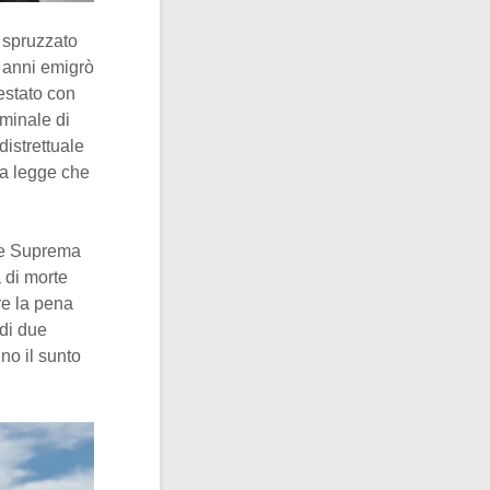
o spruzzato
12 anni emigrò
estato con
iminale di
istrettuale
na legge che
rte Suprema
 di morte
ere la pena
di due
no il sunto