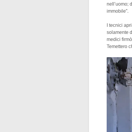
nell’uomo; 
immobile”.
I tecnici ap
solamente do
medici firmò
Temettero ch