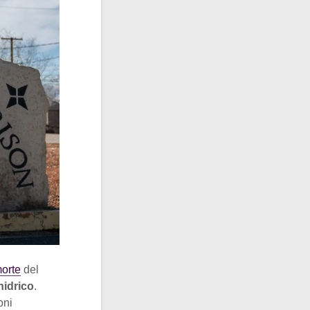
morte
del
nidrico
.
oni