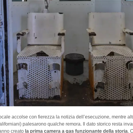
cale accolse con fierezza la notizia dell’esecuzione, mentre altr
aliforniani) palesarono qualche remora. Il dato storico resta invar
hanno creato
la prima camera a gas funzionante della storia
. 