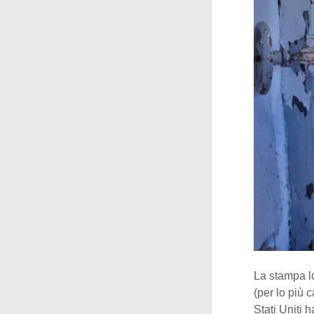
La stampa lo
(per lo più c
Stati Uniti 