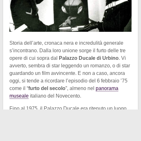
Storia dell’arte, cronaca nera e incredulità generale
s’incontrano. Dalla loro unione sorge il furto delle tre
opere di cui sopra dal
Palazzo Ducale di Urbino
. Vi
avverto, sembra di star leggendo un romanzo, o di star
guardando un film avvincente. E non a caso, ancora
oggi, si tende a ricordare l’episodio del 6 febbraio ’75
come il “
furto del secolo
”, almeno nel
panorama
museale
italiano del Novecento.
Fino al 1975, il Palazzo Ducale era ritenuto un luogo
sostanzialmente inespugnabile. Non perché dotato di
sofisticati sistemi di sicurezza – che anzi mancavano
del tutto – ma per una fiducia quasi sacrale nella
solidità dell’edificio, nella sua posizione e, qui forse